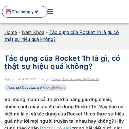
Skip
to
Cửa hàng y tế
content
Home
-
Nam Khoa
-
Tác dụng của Rocket 1h là gì, có
thật sự hiệu quả không?
Tác dụng của Rocket 1h là gì, có
thật sự hiệu quả không?
Ngày cập nhật:
07/12/25
Tác giả:
Dược sĩ, Thạc sĩ Nguyễn Thị Thanh Tú
Theo dõi Docosan trên
Với mong muốn cải thiện khả năng giường chiếu,
nhiều cánh mày râu đã sử dụng Rocket 1h. Vậy bạn có
biết nó là gì và tác dụng của Rocket 1h có thực sự hiệu
quả như lời mọi người truyền tai nhau hay không? Hãy
cùng theo chân
Doctor có sẵn
trong bài viết dưới đây