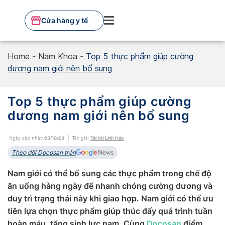
Skip
to
Cửa hàng y tế
content
Home
-
Nam Khoa
-
Top 5 thực phẩm giúp cường
dương nam giới nên bổ sung
Top 5 thực phẩm giúp cường
dương nam giới nên bổ sung
Ngày cập nhật:
03/10/23
Tác giả:
Tài Nữ Linh Hảo
Theo dõi Docosan trên
Nam giới có thể bổ sung các thực phẩm trong chế độ
ăn uống hàng ngày để nhanh chóng cường dương và
duy trì trạng thái này khi giao hợp. Nam giới có thể ưu
tiên lựa chọn thực phẩm giúp thúc đẩy quá trình tuần
hoàn máu, tăng sinh lực nam. Cùng
Docosan
điểm