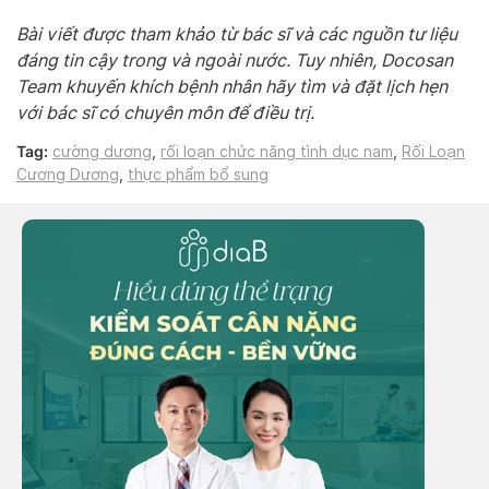
Bài viết được tham khảo từ bác sĩ và các nguồn tư liệu
đáng tin cậy trong và ngoài nước. Tuy nhiên, Docosan
Team khuyến khích bệnh nhân hãy tìm và đặt lịch hẹn
với bác sĩ có chuyên môn để điều trị.
Tag:
cường dương
,
rối loạn chức năng tình dục nam
,
Rối Loạn
Cương Dương
,
thực phẩm bổ sung