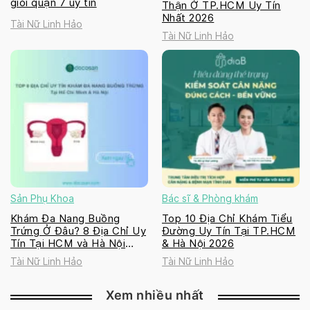
giỏi quận 7 uy tín
Thận Ở TP.HCM Uy Tín
Nhất 2026
Tài Nữ Linh Hảo
Tài Nữ Linh Hảo
Sản Phụ Khoa
Bác sĩ & Phòng khám
Khám Đa Nang Buồng
Top 10 Địa Chỉ Khám Tiểu
Trứng Ở Đâu? 8 Địa Chỉ Uy
Đường Uy Tín Tại TP.HCM
Tín Tại HCM và Hà Nội
& Hà Nội 2026
2026
Tài Nữ Linh Hảo
Tài Nữ Linh Hảo
Xem nhiều nhất