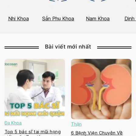
Nhi Khoa
Sản Phụ Khoa
Nam Khoa
Dinh
Bài viết mới nhất
Đa Khoa
Thận
Top 5 bác sĩ tai mũi họng
6 Bệnh Viện Chuyên Về