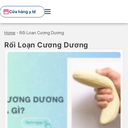
Skip
to
Cửa hàng y tế
content
Home
-
Rối Loạn Cương Dương
Rối Loạn Cương Dương