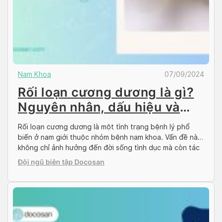
Nam Khoa
07/09/2024
Rối loạn cương dương là gì?
Nguyên nhân, dấu hiệu và
cách điều trị
Rối loạn cương dương là một tình trạng bệnh lý phổ
biến ở nam giới thuộc nhóm bệnh nam khoa. Vấn đề này
không chỉ ảnh hưởng đến đời sống tình dục mà còn tác
động tiêu cực đến sức khỏe tinh thần và các mối quan
Đội ngũ biên tập Docosan
hệ cá nhân. Hiểu rõ nguyên nhân và […]