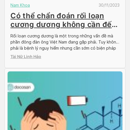
Nam Khoa
30/11/2023
Có thể chẩn đoán rối loạn
cương dương không cần đến
phòng khám?
Rối loạn cương dương là một trong những vấn đề mà
phần đông đàn ông Việt Nam đang gặp phải. Tuy không
phải là bệnh lý nguy hiểm nhưng cần sớm có biện pháp
khắc phục nhằm hạn chế tối đa tình huống không may
Tài Nữ Linh Hảo
xảy ra. Song, nam giới cũng cần biết chính xác […]