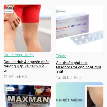
Cơ - Xương - Khớp
Thuốc
Đau cơ đùi: 4 nguyên nhân
Giá thuốc phá thai
thường gặp và cách điều
Misoprostol cập nhật mới
trị
nhất
Tài Nữ Linh Hảo
Tài Nữ Linh Hảo