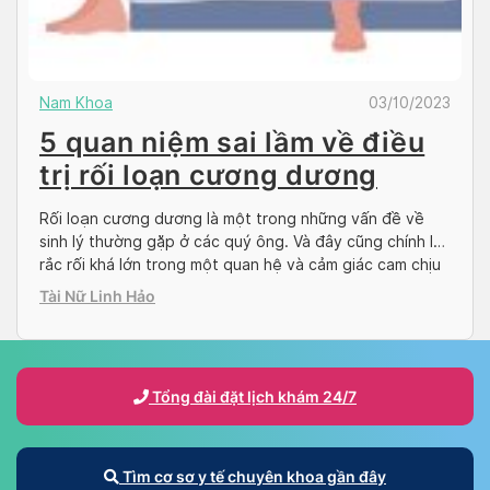
Nam Khoa
03/10/2023
5 quan niệm sai lầm về điều
trị rối loạn cương dương
Rối loạn cương dương là một trong những vấn đề về
sinh lý thường gặp ở các quý ông. Và đây cũng chính là
rắc rối khá lớn trong một quan hệ và cảm giác cam chịu
không chính đáng. Song, những quan niệm sai lầm về rối
Tài Nữ Linh Hảo
loạn cương dương đã ngăn cản nam […]
Tổng đài đặt lịch khám 24/7
Tìm cơ sơ y tế chuyên khoa gần đây