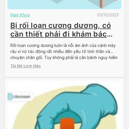
Nam Khoa
03/10/2023
Bị rối loạn cương dương, có
cần thiết phải đi khám bác
sĩ?
Rối loạn cương dương luôn là nỗi ám ảnh của cánh mày
râu vì nó tác động rất nhiều đến yếu tố tinh thần và
chuyện chăn gối. Tuy không phải là căn bệnh nguy hiểm
có khả năng đe dọa đến tính mạng nhưng quý ông cần
Tài Nữ Linh Hảo
sớm có giải pháp khắc phục phù […]