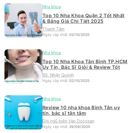
Nha khoa
Top 10 Nha Khoa Quận 2 Tốt Nhất
& Bảng Giá Chi Tiết 2025
Thanh Tâm
Ngày cập nhật:
02/10/2025
Nha khoa
Top 10 Nha Khoa Tân Bình TP.HCM
Uy Tín, Bác Sĩ Giỏi & Review Tốt
BS. Nhật Quỳnh
Ngày cập nhật:
02/10/2025
Nha khoa
Review 10 nha khoa Bình Tân uy
tín, bác sĩ tận tâm
Đội ngũ biên tập Docosan
Ngày cập nhật:
29/09/2025