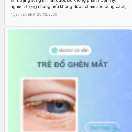
tình trạng sưng mí mắt dưới. Dù không phải là bệnh lý
nghiêm trọng nhưng nếu không được chăm sóc đúng cách,
bệnh có thể gây khó chịu, tái phát nhiều lần và gây biến
Ngày cập nhật:
28/02/2026
chứng nguy hiểm cho mắt. Cùng Docosan […]