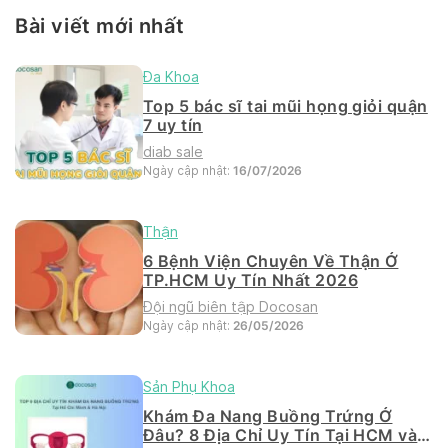
Bài viết mới nhất
Đa Khoa
Top 5 bác sĩ tai mũi họng giỏi quận
7 uy tín
diab sale
Ngày cập nhật:
16/07/2026
Thận
6 Bệnh Viện Chuyên Về Thận Ở
TP.HCM Uy Tín Nhất 2026
Đội ngũ biên tập Docosan
Ngày cập nhật:
26/05/2026
Sản Phụ Khoa
Khám Đa Nang Buồng Trứng Ở
Đâu? 8 Địa Chỉ Uy Tín Tại HCM và