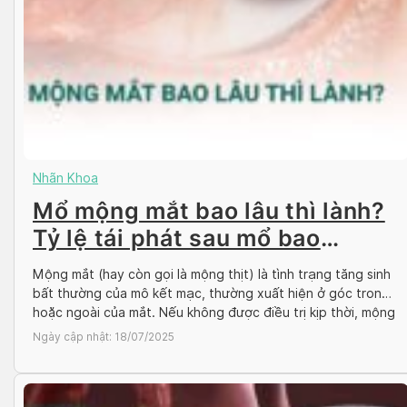
Nhãn Khoa
Mổ mộng mắt bao lâu thì lành?
Tỷ lệ tái phát sau mổ bao
nhiêu?
Mộng mắt (hay còn gọi là mộng thịt) là tình trạng tăng sinh
bất thường của mô kết mạc, thường xuất hiện ở góc trong
hoặc ngoài của mắt. Nếu không được điều trị kịp thời, mộng
mắt có thể ảnh hưởng đến thị lực và thẩm mỹ. Phẫu thuật là
Ngày cập nhật:
18/07/2025
phương pháp điều trị […]