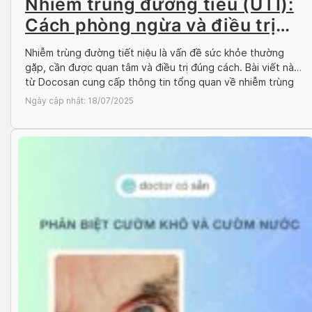
Nhiễm trùng đường tiểu (UTI):
Cách phòng ngừa và điều trị
hiệu quả
Nhiễm trùng đường tiết niệu là vấn đề sức khỏe thường
gặp, cần được quan tâm và điều trị đúng cách. Bài viết này
từ Docosan cung cấp thông tin tổng quan về nhiễm trùng
đường tiết niệu và đặc biệt hướng dẫn bạn tìm kiếm các lựa
Ngày cập nhật:
18/07/2025
chọn điều trị nhiễm trùng đường tiết […]