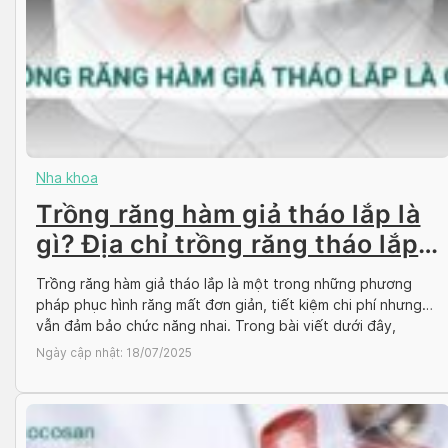
Nha khoa
Trồng răng hàm giả tháo lắp là
gì? Địa chỉ trồng răng tháo lắp
uy tín
Trồng răng hàm giả tháo lắp là một trong những phương
pháp phục hình răng mất đơn giản, tiết kiệm chi phí nhưng
vẫn đảm bảo chức năng nhai. Trong bài viết dưới đây,
Docosan sẽ giúp bạn tìm hiểu rõ hơn về loại răng giả này và
Ngày cập nhật:
18/07/2025
địa chỉ trồng răng uy tín. Trồng […]