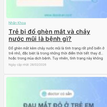
Nhãn Khoa
Trẻ bị đổ ghèn mắt và chảy
nước mũi là bệnh gì?
Đổ ghèn mắt kèm chảy nước mũi là tình trạng rất phổ biến ở
trẻ nhỏ, đặc biệt là trong những thời điểm thời tiết thay đổi
hoặc trong mùa dịch bệnh. Tuy nhiên, tình trạng này không
phải lúc nào cũng vô hại và có thể là dấu hiệu của một số
Ngày cập nhật:
28/02/2026
bệnh lý […]