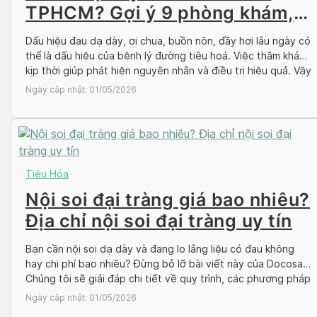
TPHCM? Gợi ý 9 phòng khám,
bệnh viện uy tín
Dấu hiệu đau dạ dày, ợi chua, buồn nôn, đầy hơi lâu ngày có
thể là dấu hiệu của bệnh lý đường tiêu hoá. Việc thăm khám
kịp thời giúp phát hiện nguyên nhân và điều trị hiệu quả. Vậy
khám dạ dày ở đâu tốt nhất TPHCM? Hãy cùng Docosan
Ngày cập nhật:
01/05/2026
tham khảo qua bài […]
Tiêu Hóa
Nội soi đại tràng giá bao nhiêu?
Địa chỉ nội soi đại tràng uy tín
Bạn cần nội soi dạ dày và đang lo lắng liệu có đau không
hay chi phí bao nhiêu? Đừng bỏ lỡ bài viết này của Docosan!
Chúng tôi sẽ giải đáp chi tiết về quy trình, các phương pháp
(bao gồm cả nội soi dạ dày gây mê), giá nội soi dạ dày tham
Ngày cập nhật:
01/05/2026
[…]