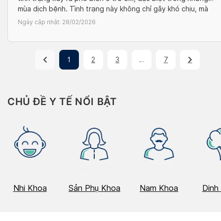
mùa dịch bệnh. Tình trạng này không chỉ gây khó chịu, mà
nếu không được xử lý đúng cách, có thể dẫn đến các biến
Ngày cập nhật:
28/02/2026
chứng nghiêm trọng, […]
1
2
3
…
7
CHỦ ĐỀ Y TẾ NỔI BẬT
Nhi Khoa
Sản Phụ Khoa
Nam Khoa
Dinh