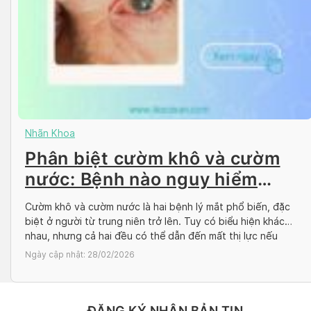
Nhãn Khoa
Phân biệt cườm khô và cườm
nước: Bệnh nào nguy hiểm
hơn?
Cườm khô và cườm nước là hai bệnh lý mắt phổ biến, đặc
biệt ở người từ trung niên trở lên. Tuy có biểu hiện khác
nhau, nhưng cả hai đều có thể dẫn đến mất thị lực nếu
không được phát hiện và điều trị kịp thời. Vậy cườm khô và
Ngày cập nhật:
28/02/2026
cườm nước khác […]
ĐĂNG KÝ NHẬN BẢN TIN