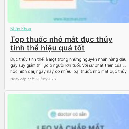
Nhãn Khoa
Top thuốc nhỏ mắt đục thủy
tinh thể hiệu quả tốt
Đục thủy tinh thể là một trong những nguyên nhân hàng đầu
gây suy giảm thị lực ở người lớn tuổi. Với sự phát triển của y
học hiện đại, ngày nay có nhiều loại thuốc nhỏ mắt đục thủy
tinh thể hỗ trợ làm chậm tiến trình bệnh và cải thiện thị lực.
Ngày cập nhật:
28/02/2026
Bài […]