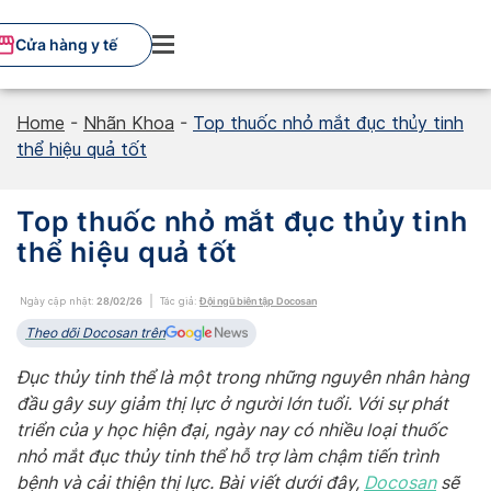
Skip
to
Cửa hàng y tế
content
Home
-
Nhãn Khoa
-
Top thuốc nhỏ mắt đục thủy tinh
thể hiệu quả tốt
Top thuốc nhỏ mắt đục thủy tinh
thể hiệu quả tốt
Ngày cập nhật:
28/02/26
Tác giả:
Đội ngũ biên tập Docosan
Theo dõi Docosan trên
Đục thủy tinh thể là một trong những nguyên nhân hàng
đầu gây suy giảm thị lực ở người lớn tuổi. Với sự phát
triển của y học hiện đại, ngày nay có nhiều loại thuốc
nhỏ mắt đục thủy tinh thể hỗ trợ làm chậm tiến trình
bệnh và cải thiện thị lực. Bài viết dưới đây,
Docosan
sẽ