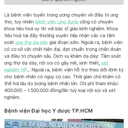
Là bệnh viện tuyến trung ương chuyên về điều trị ung
thư, tuy nhiên
bệnh viện Ung Bướu
cũng có chuyên
khoa tiêu hoá uy tín với bác sĩ giàu kinh nghiệm. Khoa
tiêu hoá tại đây thường xuyên tiếp nhận các ca tầm
soát
ung thư dạ dày
giai đoạn sớm. Ngoài ra, bệnh viện
có cơ sở vật chất hiện đại, đạt chuẩn trong chẩn đoán
và điều trị chuyên sâu. Dịch vụ khám dạ dày: Tầm soát
ung thư dạ dày, nội soi có gây mê, sinh thiết,
xét
nghiệm HP
… Ngoài ra, bệnh viện hỗ trợ theo dõi định kỳ
cho bệnh nhân có nguy cơ cao. Thời gian chờ khám có
thể hơi lâu do lượng bệnh nhân lớn. Chi phí tham khảo:
400.000 – 1.500.000 đồng/lần tuỳ loại nội soi và xét
nghiệm.
Bệnh viện Đại học Y dược TP.HCM