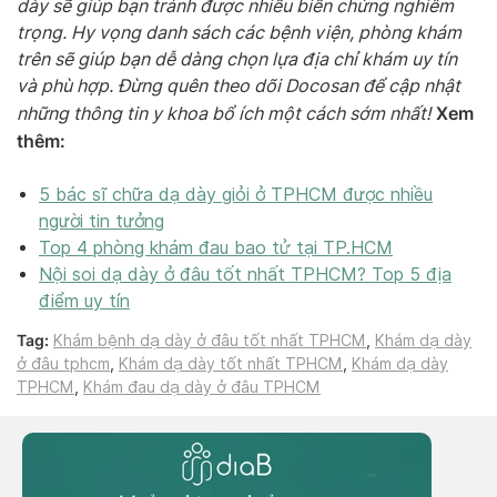
dày sẽ giúp bạn tránh được nhiều biến chứng nghiêm
trọng. Hy vọng danh sách các bệnh viện, phòng khám
trên sẽ giúp bạn dễ dàng chọn lựa địa chỉ khám uy tín
và phù hợp. Đừng quên theo dõi Docosan để cập nhật
Xem
những thông tin y khoa bổ ích một cách sớm nhất!
thêm:
5 bác sĩ chữa dạ dày giỏi ở TPHCM được nhiều
người tin tưởng
Top 4 phòng khám đau bao tử tại TP.HCM
Nội soi dạ dày ở đâu tốt nhất TPHCM? Top 5 địa
điểm uy tín
Tag:
Khám bệnh dạ dày ở đâu tốt nhất TPHCM
,
Khám dạ dày
ở đâu tphcm
,
Khám dạ dày tốt nhất TPHCM
,
Khám dạ dày
TPHCM
,
Khám đau dạ dày ở đâu TPHCM