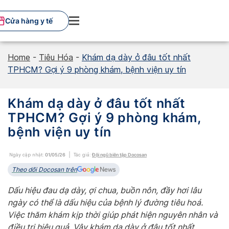
Skip
to
Cửa hàng y tế
content
Home
-
Tiêu Hóa
-
Khám dạ dày ở đâu tốt nhất
TPHCM? Gợi ý 9 phòng khám, bệnh viện uy tín
Khám dạ dày ở đâu tốt nhất
TPHCM? Gợi ý 9 phòng khám,
bệnh viện uy tín
Ngày cập nhật:
01/05/26
Tác giả:
Đội ngũ biên tập Docosan
Theo dõi Docosan trên
Dấu hiệu đau dạ dày, ợi chua, buồn nôn, đầy hơi lâu
ngày có thể là dấu hiệu của bệnh lý đường tiêu hoá.
Việc thăm khám kịp thời giúp phát hiện nguyên nhân và
điều trị hiệu quả. Vậy khám dạ dày ở đâu tốt nhất