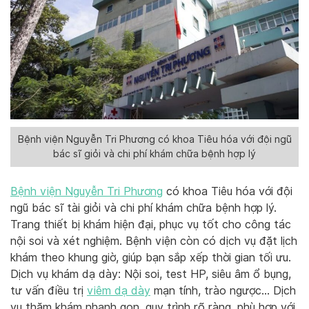
Bệnh viện Nguyễn Tri Phương có khoa Tiêu hóa với đội ngũ
bác sĩ giỏi và chi phí khám chữa bệnh hợp lý
Bệnh viện Nguyễn Tri Phương
có khoa Tiêu hóa với đội
ngũ bác sĩ tài giỏi và chi phí khám chữa bệnh hợp lý.
Trang thiết bị khám hiện đại, phục vụ tốt cho công tác
nội soi và xét nghiệm. Bệnh viện còn có dịch vụ đặt lịch
khám theo khung giờ, giúp bạn sắp xếp thời gian tối ưu.
Dịch vụ khám dạ dày: Nội soi, test HP, siêu âm ổ bụng,
tư vấn điều trị
viêm dạ dày
mạn tính, trào ngược… Dịch
vụ thăm khám nhanh gọn, quy trình rõ ràng, phù hợp với