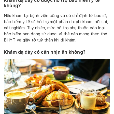
Khám dạ dày có được hỗ trợ bảo hiểm y tế
không?
Nếu khám tại bệnh viện công và có chỉ định từ bác sĩ,
bảo hiểm y tế sẽ hỗ trợ một phần chi phí khám, nội soi,
xét nghiệm. Tuy nhiên, mức hỗ trợ phụ thuộc vào loại
bảo hiểm bạn đang sử dụng, vì thế nên mang theo thẻ
BHYT và giấy tờ tuỳ thân khi đi khám.
Khám dạ dày có cần nhịn ăn không?