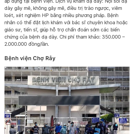
áp dụng tại bệnh viện. Dịch vụ khám dạ dày: Nội soi dạ
dày gây mê, không gây mê, điều trị trào ngược, viêm
loét, xét nghiệm HP bằng nhiều phương pháp. Bệnh
nhân có thể đặt lịch khám với bác sĩ chuyên khoa hoặc
giáo sư, tiến sĩ, giúp hỗ trợ chẩn đoán sớm các biến
chứng của bệnh dạ dày. Chi phí tham khảo: 350.000 –
2.000.000 đồng/lần.
Bệnh viện Chợ Rẫy