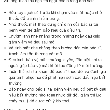
vui lòng tuân thủ nghiêm ngặt các hướng dẫn sau:
Rửa tay sạch sẽ trước khi chạm vào mắt hoặc nhỏ
thuốc để tránh nhiễm trùng.
Nhỏ thuốc mắt theo đúng chỉ định của bác sĩ tại
bệnh viện để đảm bảo hiệu quả điều trị.
Chườm lạnh nhẹ nhàng trong những ngày đầu giúp
giảm viêm và đau sau mổ.
Vệ sinh mắt nhẹ nhàng theo hướng dẫn của bác sĩ,
tránh làm tổn thương vết mổ.
Đeo kính bảo vệ mắt thường xuyên, đặc biệt khi ra
ngoài giúp bảo vệ mắt khỏi tác động từ môi trường.
Tuân thủ lịch tái khám để bác sĩ theo dõi và đánh giá
quá trình phục hồi để phát hiện sớm các dấu hiệu bất
thường.
Báo ngay cho bác sĩ tại bệnh viện nếu có bất kỳ dấu
hiệu bất thường nào (đau nhức dữ dội, giảm thị lực,
chảy mủ…) để được xử lý kịp thời.