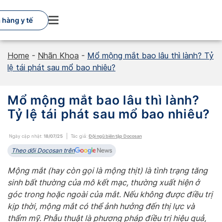
Skip
to
 hàng y tế
content
Home
-
Nhãn Khoa
-
Mổ mộng mắt bao lâu thì lành? Tỷ
lệ tái phát sau mổ bao nhiêu?
Mổ mộng mắt bao lâu thì lành?
Tỷ lệ tái phát sau mổ bao nhiêu?
Ngày cập nhật:
18/07/25
Tác giả:
Đội ngũ biên tập Docosan
Theo dõi Docosan trên
Mộng mắt (hay còn gọi là mộng thịt) là tình trạng tăng
sinh bất thường của mô kết mạc, thường xuất hiện ở
góc trong hoặc ngoài của mắt. Nếu không được điều trị
kịp thời, mộng mắt có thể ảnh hưởng đến thị lực và
thẩm mỹ. Phẫu thuật là phương pháp điều trị hiệu quả,