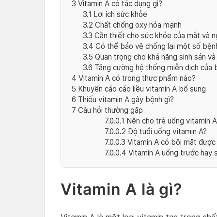
3
Vitamin A có tác dụng gì?
3.1
Lợi ích sức khỏe
3.2
Chất chống oxy hóa mạnh
3.3
Cần thiết cho sức khỏe của mắt và n
3.4
Có thể bảo vệ chống lại một số bện
3.5
Quan trọng cho khả năng sinh sản và s
3.6
Tăng cường hệ thống miễn dịch của 
4
Vitamin A có trong thực phẩm nào?
5
Khuyến cáo cáo liều vitamin A bổ sung
6
Thiếu vitamin A gây bệnh gì?
7
Câu hỏi thường gặp
7.0.0.1
Nên cho trẻ uống vitamin A
7.0.0.2
Độ tuổi uống vitamin A?
7.0.0.3
Vitamin A có bôi mặt được
7.0.0.4
Vitamin A uống trước hay 
Vitamin A là gì?