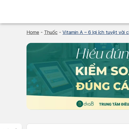
Skip
to
content
Home
-
Thuốc
-
Vitamin A – 6 lợi ích tuyệt vời