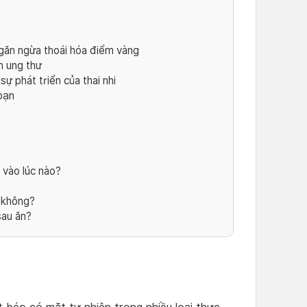
găn ngừa thoái hóa điểm vàng
h ung thư
ự phát triển của thai nhi
bạn
 vào lúc nào?
 không?
sau ăn?