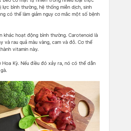
t béo có mặt tự nhiên trong nhiều loại thực
ị lực bình thường, hệ thống miễn dịch, sinh
cũng có thể làm giảm nguy cơ mắc một số bệnh
an khác hoạt động bình thường. Carotenoid là
cây và rau quả màu vàng, cam và đỏ. Cơ thể
hành vitamin này.
 ở Hoa Kỳ. Nếu điều đó xảy ra, nó có thể dẫn
gà.