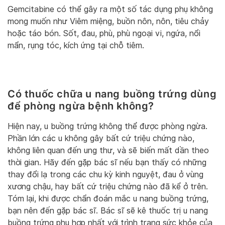
Gemcitabine có thể gây ra một số tác dụng phụ không
mong muốn như Viêm miệng, buồn nôn, nôn, tiêu chảy
hoặc táo bón. Sốt, đau, phù, phù ngoại vi, ngứa, nổi
mẩn, rụng tóc, kích ứng tại chỗ tiêm.
Có thuốc chữa u nang buồng trứng dùng
để phòng ngừa bệnh không?
Hiện nay, u buồng trứng không thể được phòng ngừa.
Phần lớn các u không gây bất cứ triệu chứng nào,
không liên quan đến ung thư, và sẽ biến mất dần theo
thời gian. Hãy đến gặp bác sĩ nếu bạn thấy có những
thay đổi lạ trong các chu kỳ kinh nguyệt, đau ở vùng
xương chậu, hay bất cứ triệu chứng nào đã kể ở trên.
Tóm lại, khi được chẩn đoán mắc u nang buồng trứng,
bạn nên đến gặp bác sĩ. Bác sĩ sẽ kê thuốc trị u nang
buồng trứng phụ hợp nhất với trình trạng sức khỏe của