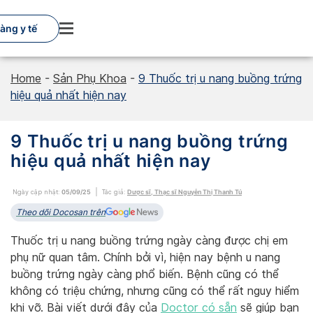
Skip
to
àng y tế
content
Home
-
Sản Phụ Khoa
-
9 Thuốc trị u nang buồng trứng
hiệu quả nhất hiện nay
9 Thuốc trị u nang buồng trứng
hiệu quả nhất hiện nay
Ngày cập nhật:
05/09/25
Tác giả:
Dược sĩ, Thạc sĩ Nguyễn Thị Thanh Tú
Theo dõi Docosan trên
Thuốc trị u nang buồng trứng ngày càng được chị em
phụ nữ quan tâm. Chính bởi vì, hiện nay bệnh u nang
buồng trứng ngày càng phổ biến. Bệnh cũng có thể
không có triệu chứng, nhưng cũng có thể rất nguy hiểm
khi vỡ. Bài viết dưới đây của
Doctor có sẵn
sẽ giúp bạn