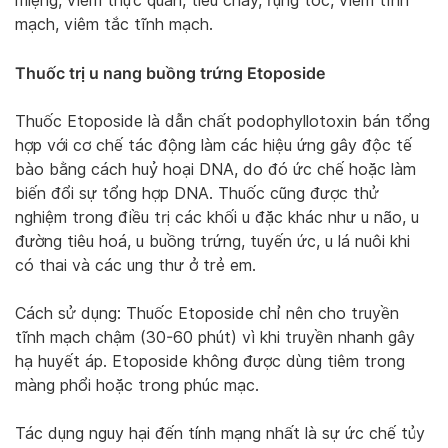
miệng, viêm thực quản, tiêu chảy, rụng tóc, viêm tĩnh
mạch, viêm tắc tĩnh mạch.
Thuốc trị u nang buồng trứng Etoposide
Thuốc Etoposide là dẫn chất podophyllotoxin bán tổng
hợp với cơ chế tác động làm các hiệu ứng gây độc tế
bào bằng cách huỷ hoại DNA, do đó ức chế hoặc làm
biến đổi sự tổng hợp DNA. Thuốc cũng được thử
nghiệm trong điều trị các khối u đặc khác như u não, u
đường tiêu hoá, u buồng trứng, tuyến ức, u lá nuôi khi
có thai và các ung thư ở trẻ em.
Cách sử dụng: Thuốc Etoposide chỉ nên cho truyền
tĩnh mạch chậm (30-60 phút) vì khi truyền nhanh gây
hạ huyết áp. Etoposide không được dùng tiêm trong
màng phổi hoặc trong phúc mạc.
Tác dụng nguy hại đến tính mạng nhất là sự ức chế tủy