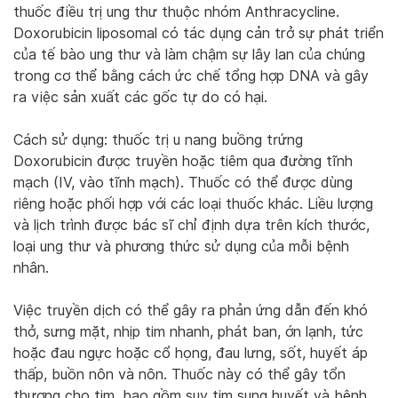
thuốc điều trị ung thư thuộc nhóm Anthracycline.
Doxorubicin liposomal có tác dụng cản trở sự phát triển
của tế bào ung thư và làm chậm sự lây lan của chúng
trong cơ thể bằng cách ức chế tổng hợp DNA và gây
ra việc sản xuất các gốc tự do có hại.
Cách sử dụng: thuốc trị u nang buồng trứng
Doxorubicin được truyền hoặc tiêm qua đường tĩnh
mạch (IV, vào tĩnh mạch). Thuốc có thể được dùng
riêng hoặc phối hợp với các loại thuốc khác. Liều lượng
và lịch trình được bác sĩ chỉ định dựa trên kích thước,
loại ung thư và phương thức sử dụng của mỗi bệnh
nhân.
Việc truyền dịch có thể gây ra phản ứng dẫn đến khó
thở, sưng mặt, nhịp tim nhanh, phát ban, ớn lạnh, tức
hoặc đau ngực hoặc cổ họng, đau lưng, sốt, huyết áp
thấp, buồn nôn và nôn. Thuốc này có thể gây tổn
thương cho tim, bao gồm suy tim sung huyết và bệnh