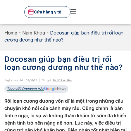
Skip
to
Cửa hàng y tế
content
Home
-
Nam Khoa
-
Docosan giúp bạn điều trị rối loạn
cương dương như thế nào?
Docosan giúp bạn điều trị rối
loạn cương dương như thế nào?
Ngày cập nhật:
03/10/23
Tác giả:
Tài Nữ Linh Hảo
Theo dõi Docosan trên
Rối loạn cương dương vốn dĩ là một trong những câu
chuyện khó nói của cánh mày râu. Cũng chính là bản
tính e ngại, lo sợ và không thăm khám từ sớm đã khiến
bệnh tình trở nên nặng nề hơn. Lúc này, việc điều trị
cũng trở nên khó khăn hơn. Biện pháp tốt nhất hiện tại