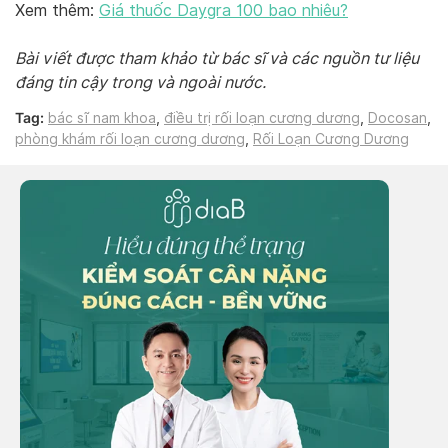
Xem thêm:
Giá thuốc Daygra 100 bao nhiêu?
Bài viết được tham khảo từ bác sĩ và các nguồn tư liệu
đáng tin cậy trong và ngoài nước.
Tag:
bác sĩ nam khoa
,
điều trị rối loạn cương dương
,
Docosan
,
phòng khám rối loạn cương dương
,
Rối Loạn Cương Dương