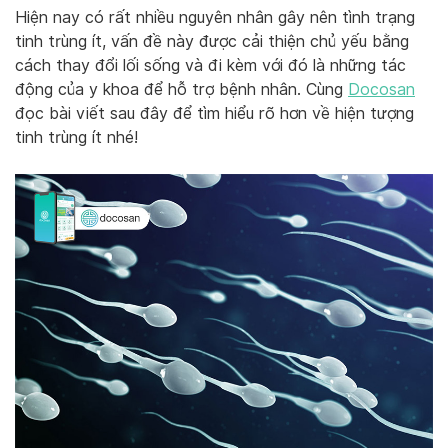
Hiện nay có rất nhiều nguyên nhân gây nên tình trạng
tinh trùng ít, vấn đề này được cải thiện chủ yếu bằng
cách thay đổi lối sống và đi kèm với đó là những tác
động của y khoa để hỗ trợ bệnh nhân. Cùng
Docosan
đọc bài viết sau đây để tìm hiểu rõ hơn về hiện tượng
tinh trùng ít nhé!