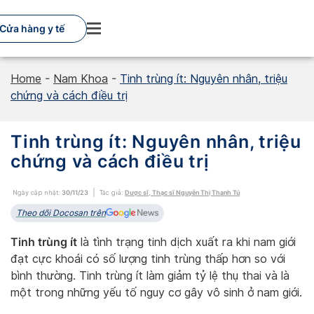
Skip
to
Cửa hàng y tế
content
Home
-
Nam Khoa
-
Tinh trùng ít: Nguyên nhân, triệu
chứng và cách điều trị
Tinh trùng ít: Nguyên nhân, triệu
chứng và cách điều trị
Ngày cập nhật:
30/11/23
Tác giả:
Dược sĩ, Thạc sĩ Nguyễn Thị Thanh Tú
Theo dõi Docosan trên
Tinh trùng ít
là tình trạng tinh dịch xuất ra khi nam giới
đạt cực khoái có số lượng tinh trùng thấp hơn so với
bình thường. Tinh trùng ít làm giảm tỷ lệ thụ thai và là
một trong những yếu tố nguy cơ gây vô sinh ở nam giới.