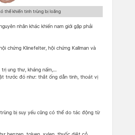
ó thể khiến tinh trùng bị loãng
nguyên nhân khác khiến nam giới gặp phải
ội chứng Klinefelter, hội chứng Kallman và
 trị ung thư, kháng nấm,…
ật trước đó như: thắt ống dẫn tinh, thoát vị
 trùng bị suy yếu cũng có thể do tác động từ
ư benzen, toluen, xylen, thuốc diệt cỏ,