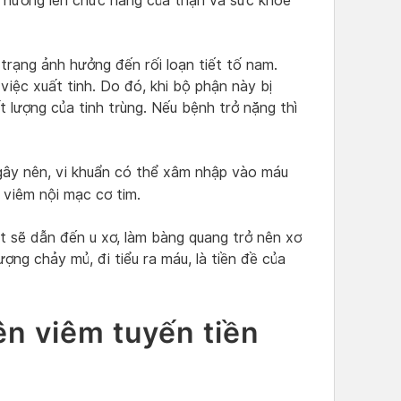
nh hưởng lên chức năng của thận và sức khỏe
 trạng ảnh hưởng đến rối loạn tiết tố nam.
 việc xuất tinh. Do đó, khi bộ phận này bị
 lượng của tinh trùng. Nếu bệnh trở nặng thì
gây nên, vi khuẩn có thể xâm nhập vào máu
viêm nội mạc cơ tim.
t sẽ dẫn đến u xơ, làm bàng quang trở nên xơ
ợng chảy mủ, đi tiểu ra máu, là tiền đề của
n viêm tuyến tiền