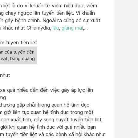
liệt là do vi khuẩn từ viêm niệu đạo, viêm
g chạy ngược lên tuyến tiền liệt. Vi khuẩn
uẩn gây bệnh chính. Ngoài ra cũng có sự xuất
ếu khác như: Chlamydia,
lậu
,
giang mai
,…
an của tuyến tiền
g vật, bàng quang
như:
 xe quá nhiều dẫn đến việc gây áp lực lên
ông
 thương gặp phải trong quan hệ tình dục
 giới liên tục quan hệ tình dục trong một
oạn xuất tinh, gây sung huyết tuyến tiền liệt.
iới khi quan hệ tình dục với quá nhiều bạn
m tuyến tiền liệt và các bệnh xã hội khác như