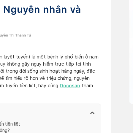
t: Nguyên nhân và
guyễn Thị Thanh Tú
iền luyệt tuyến) là một bệnh lý phổ biến ở nam
tuy không gây nguy hiểm trực tiếp tới tính
ối trong đời sống sinh hoạt hằng ngày, đặc
Để tìm hiểu rõ hơn về triệu chứng, nguyên
Docosan
m tuyến tiền liệt, hãy cùng
tham
 tiền liệt
hông?