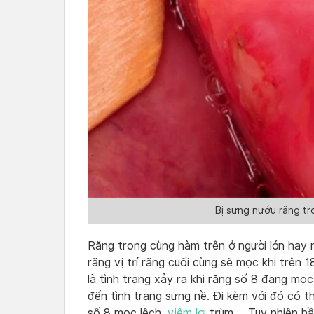
Bị sưng nướu răng tr
Răng trong cùng hàm trên ở người lớn hay n
răng vị trí răng cuối cùng sẽ mọc khi trên 
là tình trạng xảy ra khi răng số 8 đang mọ
đến tình trạng sưng nề. Đi kèm với đó có t
số 8 mọc lệch,
viêm lợi
trùm,… Tuy nhiên hầ