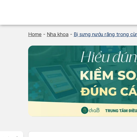
Skip
to
content
Home
-
Nha khoa
-
Bị sưng nướu răng trong cù