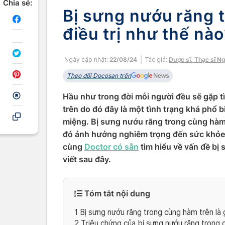
Chia sẻ:
Bị sưng nướu răng 
điều trị như thế nà
Ngày cập nhật:
22/08/24
Tác giả:
Dược sĩ, Thạc sĩ N
Theo dõi Docosan trên
Hầu như trong đời mỗi người đều sẽ gặp t
trên do đó đây là một tình trạng khá phổ 
miệng. Bị sưng nướu răng trong cùng hàm t
đó ảnh hưởng nghiêm trọng đến sức khỏe
cùng
Doctor có sẵn
tìm hiểu về vấn đề bị
viết sau đây.
Tóm tắt nội dung
1
Bị sưng nướu răng trong cùng hàm trên là 
2
Triệu chứng của bị sưng nướu răng trong 