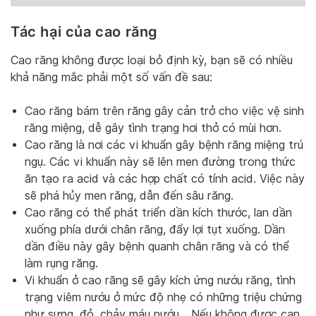
Tác hại của cao răng
Cao răng không được loại bỏ định kỳ, bạn sẽ có nhiều
khả năng mắc phải một số vấn đề sau:
Cao răng bám trên răng gây cản trở cho việc vệ sinh
răng miệng, dễ gây tình trạng hơi thở có mùi hơn.
Cao răng là nơi các vi khuẩn gây bệnh răng miệng trú
ngụ. Các vi khuẩn này sẽ lên men đường trong thức
ăn tạo ra acid và các hợp chất có tính acid. Việc này
sẽ phá hủy men răng, dẫn đến sâu răng.
Cao răng có thể phát triển dần kích thước, lan dần
xuống phía dưới chân răng, đẩy lợi tụt xuống. Dần
dần điều này gây bệnh quanh chân răng và có thể
làm rụng răng.
Vi khuẩn ở cao răng sẽ gây kích ứng nướu răng, tình
trạng viêm nướu ở mức độ nhẹ có những triệu chứng
như sưng, đỏ, chảy máu nướu,.. Nếu không được can