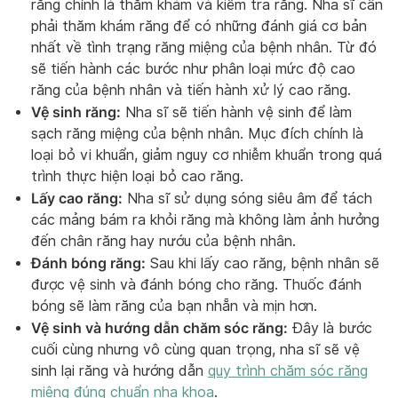
răng chính là thăm khám và kiểm tra răng. Nha sĩ cần
phải thăm khám răng để có những đánh giá cơ bản
nhất về tình trạng răng miệng của bệnh nhân. Từ đó
sẽ tiến hành các bước như phân loại mức độ cao
răng của bệnh nhân và tiến hành xử lý cao răng.
Vệ sinh răng:
Nha sĩ sẽ tiến hành vệ sinh để làm
sạch răng miệng của bệnh nhân. Mục đích chính là
loại bỏ vi khuẩn, giảm nguy cơ nhiễm khuẩn trong quá
trình thực hiện loại bỏ cao răng.
Lấy cao răng:
Nha sĩ sử dụng sóng siêu âm để tách
các mảng bám ra khỏi răng mà không làm ảnh hưởng
đến chân răng hay nướu của bệnh nhân.
Đánh bóng răng:
Sau khi lấy cao răng, bệnh nhân sẽ
được vệ sinh và đánh bóng cho răng. Thuốc đánh
bóng sẽ làm răng của bạn nhẵn và mịn hơn.
Vệ sinh và hướng dẫn chăm sóc răng:
Đây là bước
cuối cùng nhưng vô cùng quan trọng, nha sĩ sẽ vệ
sinh lại răng và hướng dẫn
quy trình chăm sóc răng
miệng đúng chuẩn nha khoa
.