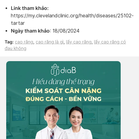
Link tham khảo:
https://my.clevelandclinic.org/health/diseases/25102-
tartar
Ngày tham khảo
: 18/08/2024
Tag:
cao răng
,
cao răng là gì
,
lấy cao răng
,
lấy cao răng có
đau không