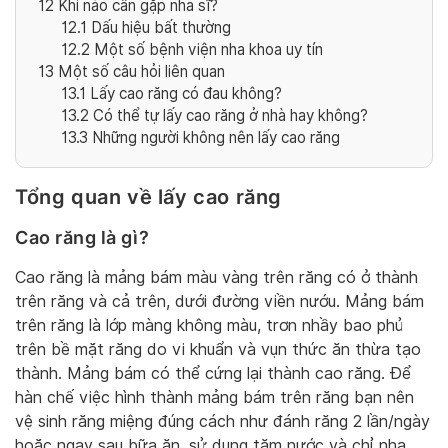
12
Khi nào cần gặp nha sĩ?
12.1
Dấu hiệu bất thường
12.2
Một số bệnh viện nha khoa uy tín
13
Một số câu hỏi liên quan
13.1
Lấy cao răng có đau không?
13.2
Có thể tự lấy cao răng ở nhà hay không?
13.3
Những người không nên lấy cao răng
Tổng quan về lấy cao răng
Cao răng là gì?
Cao răng là mảng bám màu vàng trên răng có ở thành
trên răng và cả trên, dưới đường viền nướu. Mảng bám
trên răng là lớp màng không màu, trơn nhầy bao phủ
trên bề mặt răng do vi khuẩn và vụn thức ăn thừa tạo
thành. Mảng bám có thể cứng lại thành cao răng. Để
hàn chế việc hình thành mảng bám trên răng bạn nên
vệ sinh răng miệng đúng cách như đánh răng 2 lần/ngày
hoặc ngay sau bữa ăn, sử dụng tăm nước và chỉ nha