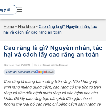
Skip
to
g y tế
content
Home
-
Nha khoa
-
Cao răng là gì? Nguyên nhân, tác
hại và cách lấy cao răng an toàn
Cao răng là gì? Nguyên nhân, tác
hại và cách lấy cao răng an toàn
Ngày cập nhật:
21/08/24
Tác giả:
Đội ngũ biên tập Docosan
Theo dõi Docosan trên
Cao răng là mảng bám cứng trên răng. Nếu không vệ
sinh răng miệng đúng cách, cao răng có thể tích tụ trên
răng và dẫn đến bệnh nướu răng và các bệnh nha chu
khác. Để lấy cao răng bạn cần phải đến gặp nha sĩ.
Không thể loại bỏ cao răng chỉ bằng cách đánh răng và