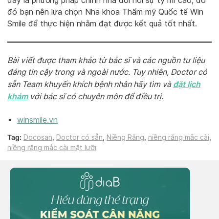
đây là phương pháp chỉnh nha đòi hỏi sự tỷ mỉ cao, do
đó bạn nên lựa chọn Nha khoa Thẩm mỹ Quốc tế Win
Smile để thực hiện nhằm đạt được kết quả tốt nhất.
Bài viết được tham khảo từ bác sĩ và các nguồn tư liệu
đáng tin cậy trong và ngoài nước. Tuy nhiên, Doctor có
đặt lịch
sẵn Team khuyến khích bệnh nhân hãy tìm và
khám
với bác sĩ có chuyên môn để điều trị.
winsmile.vn
Tag:
Docosan
,
Doctor có sẵn
,
Niềng Răng
,
niềng răng mắc cài
,
niềng răng mắc cài mặt lưỡi