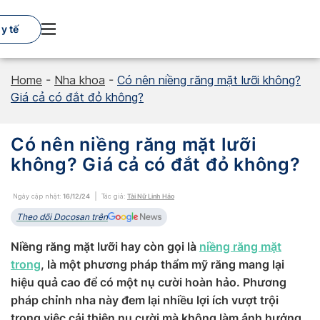
Skip
to
y tế
content
Home
-
Nha khoa
-
Có nên niềng răng mặt lưỡi không?
Giá cả có đắt đỏ không?
Có nên niềng răng mặt lưỡi
không? Giá cả có đắt đỏ không?
Ngày cập nhật:
16/12/24
Tác giả:
Tài Nữ Linh Hảo
Theo dõi Docosan trên
Niềng răng mặt lưỡi hay còn gọi là
niềng răng mặt
trong
, là một phương pháp thẩm mỹ răng mang lại
hiệu quả cao để có một nụ cười hoàn hảo. Phương
pháp chỉnh nha này đem lại nhiều lợi ích vượt trội
trong việc cải thiện nụ cười mà không làm ảnh hưởng