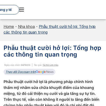
Skip
to
ng y tế
content
Home
-
Nha khoa
-
Phẫu thuật cười hở lợi: Tổng hợp
các thông tin quan trọng
Phẫu thuật cười hở lợi: Tổng hợp
các thông tin quan trọng
Ngày cập nhật:
04/10/23
Tác giả:
Tài Nữ Linh Hảo
Theo dõi Docosan trên
Phẫu thuật cười hở lợi là phương pháp chỉnh hình
thẩm mỹ nhằm sửa chữa khuyết điểm của khoang
miệng, từ đó cải thiện nụ cười và gia tăng sự tự tin.
Trên thực tế, vẫn còn không ít người lo lắng đến biến
chứng hậu phẫu thuật kèm với đó là chi phí đắt đó.