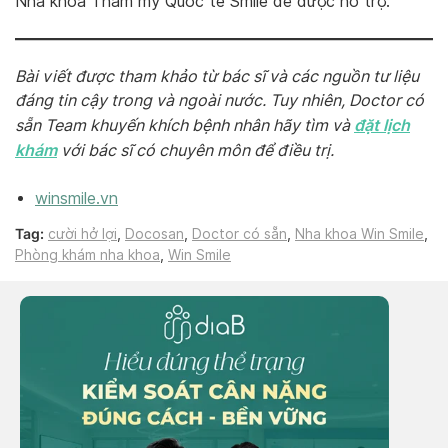
Nha khoa Thẩm mỹ Quốc tế Smile để được hỗ trợ.
Bài viết được tham khảo từ bác sĩ và các nguồn tư liệu
đáng tin cậy trong và ngoài nước. Tuy nhiên, Doctor có
đặt lịch
sẵn Team khuyến khích bệnh nhân hãy tìm và
khám
với bác sĩ có chuyên môn để điều trị.
winsmile.vn
Tag:
cười hở lợi
,
Docosan
,
Doctor có sẵn
,
Nha khoa Win Smile
,
Phòng khám nha khoa
,
Win Smile