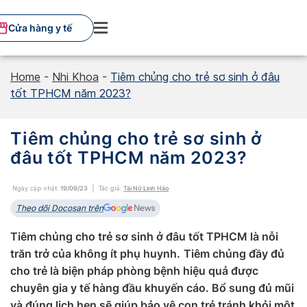
Skip
to
Cửa hàng y tế
content
Home
-
Nhi Khoa
-
Tiêm chủng cho trẻ sơ sinh ở đâu
tốt TPHCM năm 2023?
Tiêm chủng cho trẻ sơ sinh ở
đâu tốt TPHCM năm 2023?
Ngày cập nhật:
19/09/23
Tác giả:
Tài Nữ Linh Hảo
Theo dõi Docosan trên
Tiêm chủng cho trẻ sơ sinh ở đâu tốt TPHCM là nỗi
trăn trở của không ít phụ huynh.
Tiêm chủng đầy đủ
cho trẻ là biện pháp phòng bệnh hiệu quả được
chuyên gia y tế hàng đầu khuyến cáo. Bổ sung đủ mũi
và đúng lịch hẹn sẽ giúp bảo vệ con trẻ tránh khỏi một