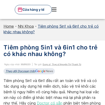
Skip
to
Cửa hàng y tế
content
Home
-
Nhi Khoa
-
Tiêm phòng 5in1 và 6in1 cho trẻ có
khác nhau không?
Tiêm phòng 5in1 và 6in1 cho trẻ
có khác nhau không?
Ngày cập nhật:
30/05/23
Tác giả:
Dược sĩ, Thạc sĩ Nguyễn Thị Thanh Tú
Theo dõi Docosan trên
Tiêm phòng 5in1 và 6in1 đều rất an toàn với trẻ và có
tác dụng xây dựng hệ miễn dịch, bảo vệ trẻ khỏi các
bệnh lý nguy hiểm vô cùng hiệu quả. Nhưng hai loại vắc
xin này có điểm gì khác biệt nhau mà lại phải phân ra
như thế. Hãy cùng
Doctor có sẵn
phân biệt tiêm phòng