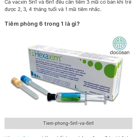
Cả vacxin 5in1 và 6in1 đều cần tiêm 3 mũi cơ bản khi trẻ
được 2, 3, 4 tháng tuổi và 1 mũi tiêm nhắc.
Tiêm phòng 6 trong 1 là gì?
Tiem-phong-5in1-va-6in1