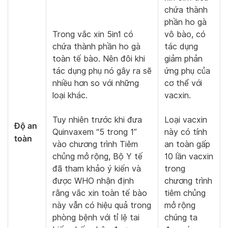
chứa thành
phần ho gà
Trong vắc xin 5in1 có
vô bào, có
chứa thành phần ho gà
tác dụng
toàn tế bào. Nên đôi khi
giảm phản
tác dụng phụ nó gây ra sẽ
ứng phụ của
nhiều hơn so với những
cơ thể với
loại khác.
vacxin.
Tuy nhiên trước khi đưa
Loại vacxin
Độ an
Quinvaxem “5 trong 1”
này có tính
toàn
vào chương trình Tiêm
an toàn gấp
chủng mở rộng, Bộ Y tế
10 lần vacxin
đã tham khảo ý kiến và
trong
được WHO nhận định
chương trình
rằng vắc xin toàn tế bào
tiêm chủng
này vẫn có hiệu quả trong
mở rộng
phòng bệnh với tỉ lệ tai
chúng ta