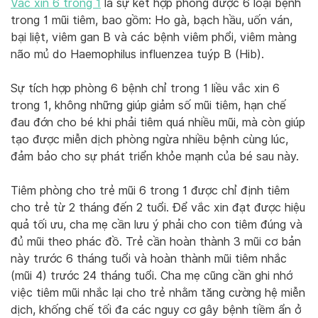
Vắc xin 6 trong 1
là sự kết hợp phòng được 6 loại bệnh
trong 1 mũi tiêm, bao gồm: Ho gà, bạch hầu, uốn ván,
bại liệt, viêm gan B và các bệnh viêm phổi, viêm màng
não mủ do
Haemophilus influenzea
tuýp B (Hib).
Sự tích hợp phòng 6 bệnh chỉ trong 1 liều vắc xin 6
trong 1, không những giúp giảm số mũi tiêm, hạn chế
đau đớn cho bé khi phải tiêm quá nhiều mũi, mà còn giúp
tạo được miễn dịch phòng ngừa nhiều bệnh cùng lúc,
đảm bảo cho sự phát triển khỏe mạnh của bé sau này.
Tiêm phòng cho trẻ mũi 6 trong 1 được chỉ định tiêm
cho trẻ từ 2 tháng đến 2 tuổi. Để vắc xin đạt được hiệu
quả tối ưu, cha mẹ cần lưu ý phải cho con tiêm đúng và
đủ mũi theo phác đồ. Trẻ cần hoàn thành 3 mũi cơ bản
này trước 6 tháng tuổi và hoàn thành mũi tiêm nhắc
(mũi 4) trước 24 tháng tuổi. Cha mẹ cũng cần ghi nhớ
việc tiêm mũi nhắc lại cho trẻ nhằm tăng cường hệ miễn
dịch, khống chế tối đa các nguy cơ gây bệnh tiềm ẩn ở