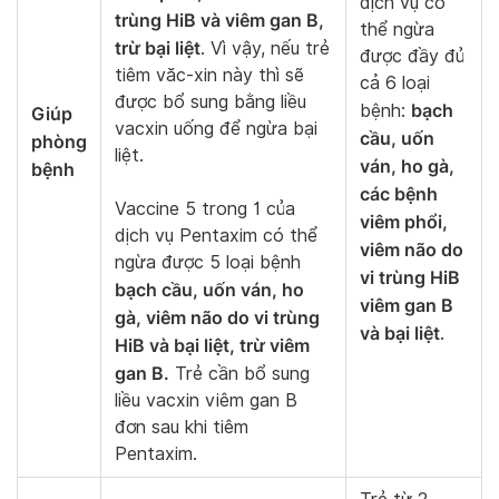
dịch vụ có
trùng HiB và viêm gan B,
thể ngừa
trừ bại liệt
. Vì vậy, nếu trẻ
được đầy đủ
tiêm văc-xin này thì sẽ
cả 6 loại
được bổ sung bằng liều
bạch
bệnh:
Giúp
vacxin uống để ngừa bại
cầu, uốn
phòng
liệt.
ván, ho gà,
bệnh
các bệnh
Vaccine 5 trong 1 của
viêm phổi,
dịch vụ Pentaxim có thể
viêm não do
ngừa được 5 loại bệnh
vi trùng HiB
bạch cầu, uốn ván, ho
viêm gan B
gà, viêm não do vi trùng
và bại liệt
.
HiB và bại liệt, trừ viêm
gan B.
Trẻ cần bổ sung
liều vacxin viêm gan B
đơn sau khi tiêm
Pentaxim.