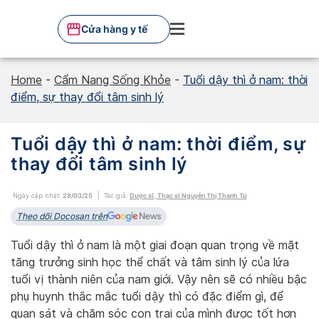
Skip
to
Cửa hàng y tế
content
Home
-
Cẩm Nang Sống Khỏe
-
Tuổi dậy thì ở nam: thời
điểm, sự thay đổi tâm sinh lý
Tuổi dậy thì ở nam: thời điểm, sự
thay đổi tâm sinh lý
Ngày cập nhật:
28/03/25
Tác giả:
Dược sĩ, Thạc sĩ Nguyễn Thị Thanh Tú
Theo dõi Docosan trên
Tuổi dậy thì ở nam là một giai đoạn quan trọng về mặt
tăng trưởng sinh học thể chất và tâm sinh lý của lứa
tuổi vị thành niên của nam giới. Vậy nên sẽ có nhiều bậc
phụ huynh thắc mắc tuổi dậy thì có đặc điểm gì, để
quan sát và chăm sóc con trai của mình được tốt hơn