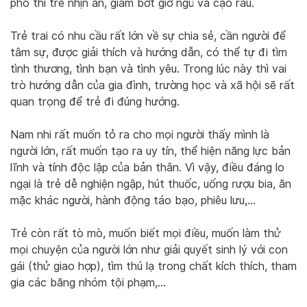
phó thì trẻ nhịn ăn, giảm bớt giờ ngủ và cạo râu.
Trẻ trai có nhu cầu rất lớn về sự chia sẻ, cần người để
tâm sự, được giải thích và hướng dẫn, có thể tự đi tìm
tình thương, tình bạn và tình yêu. Trong lúc này thì vai
trò hướng dẫn của gia đình, trường học và xã hội sẽ rất
quan trọng để trẻ đi đúng hướng.
Nam nhi rất muốn tỏ ra cho mọi người thấy mình là
người lớn, rất muốn tạo ra uy tín, thể hiện năng lực bản
lĩnh và tính độc lập của bản thân. Vì vậy, điều đáng lo
ngại là trẻ dễ nghiện ngập, hút thuốc, uống rượu bia, ăn
mặc khác người, hành động táo bạo, phiêu lưu,…
Trẻ còn rất tò mò, muốn biết mọi điều, muốn làm thử
mọi chuyện của người lớn như giải quyết sinh lý với con
gái (thử giao hợp), tìm thú lạ trong chất kích thích, tham
gia các băng nhóm tội phạm,…