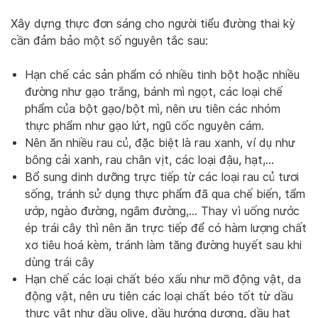
Xây dựng thực đơn sáng cho người tiểu đường thai kỳ
cần đảm bảo một số nguyên tắc sau:
Hạn chế các sản phẩm có nhiều tinh bột hoặc nhiều
đường như gạo trắng, bánh mì ngọt, các loại chế
phẩm của bột gạo/bột mì, nên ưu tiên các nhóm
thực phẩm như gạo lứt, ngũ cốc nguyên cám.
Nên ăn nhiều rau củ, đặc biệt là rau xanh, ví dụ như
bông cải xanh, rau chân vịt, các loại đậu, hạt,…
Bổ sung dinh dưỡng trực tiếp từ các loại rau củ tươi
sống, tránh sử dụng thực phẩm đã qua chế biến, tẩm
ướp, ngào đường, ngâm đường,… Thay vì uống nước
ép trái cây thì nên ăn trực tiếp để có hàm lượng chất
xơ tiêu hoá kèm, tránh làm tăng đường huyết sau khi
dùng trái cây
Hạn chế các loại chất béo xấu như mỡ động vật, da
động vật, nên ưu tiên các loại chất béo tốt từ dầu
thực vật như dầu olive, dầu hướng dương, dầu hạt