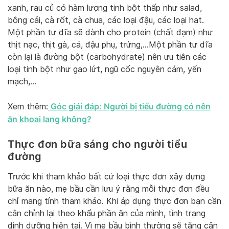
xanh, rau củ có hàm lượng tinh bột thấp như salad,
bông cải, cà rốt, cà chua, các loại đậu, các loại hạt.
Một phần tư dĩa sẽ dành cho protein (chất đạm) như
thịt nạc, thịt gà, cá, đậu phụ, trứng,…Một phần tư dĩa
còn lại là đường bột (carbohydrate) nên ưu tiên các
loại tinh bột như gạo lứt, ngũ cốc nguyên cám, yến
mạch,…
Góc giải đáp: Người bị tiểu đường có nên
Xem thêm:
ăn khoai lang không?
Thực đơn bữa sáng cho người tiểu
đường
Trước khi tham khảo bất cứ loại thực đơn xây dựng
bữa ăn nào, mẹ bầu cần lưu ý rằng mỗi thực đơn đều
chỉ mang tính tham khảo. Khi áp dụng thực đơn bạn cần
cân chỉnh lại theo khẩu phần ăn của mình, tình trạng
dinh dưỡng hiện tại. Vì mẹ bầu bình thường sẽ tăng cân