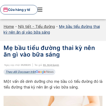
Skip
to
Cửa hàng y tế
content
Home
-
Nội tiết - Tiểu đường
-
Mẹ bầu tiểu đường thai
kỳ nên ăn gì vào bữa sáng
Mẹ bầu tiểu đường thai kỳ nên
ăn gì vào bữa sáng
Ngày cập nhật:
05/09/25
Tác giả:
BS. Nhật Quỳnh
Theo dõi Docosan trên
Một vấn dề dinh dưỡng cho mẹ bầu có tiểu đường đó là
tiểu đường thai kỳ nên ăn gì vào bữa sáng.