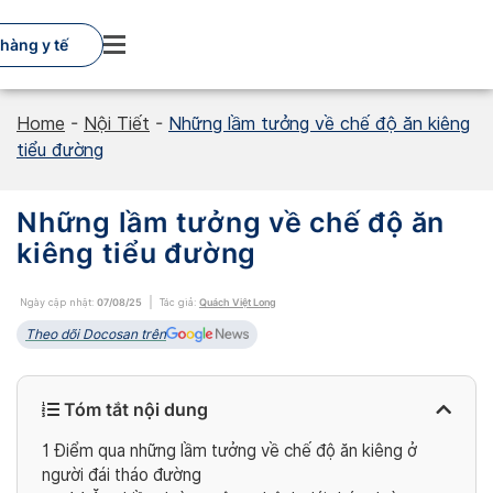
Skip
to
hàng y tế
content
Home
-
Nội Tiết
-
Những lầm tưởng về chế độ ăn kiêng
tiểu đường
Những lầm tưởng về chế độ ăn
kiêng tiểu đường
Ngày cập nhật:
07/08/25
Tác giả:
Quách Việt Long
Theo dõi Docosan trên
Tóm tắt nội dung
1
Điểm qua những lầm tưởng về chế độ ăn kiêng ở
người đái tháo đường