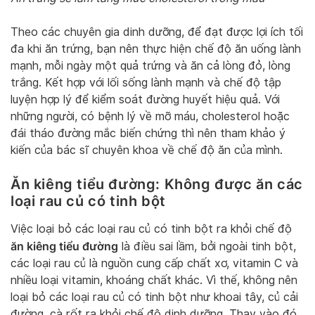
Theo các chuyên gia dinh dưỡng, để đạt được lợi ích tối
đa khi ăn trứng, bạn nên thực hiện chế độ ăn uống lành
mạnh, mỗi ngày một quả trứng và ăn cả lòng đỏ, lòng
trắng. Kết hợp với lối sống lành mạnh và chế độ tập
luyện hợp lý để kiểm soát đường huyết hiệu quả. Với
những người, có bệnh lý về mỡ máu, cholesterol hoặc
đái tháo đường mắc biến chứng thì nên tham khảo ý
kiến của bác sĩ chuyên khoa về chế độ ăn của mình.
Ăn kiêng tiểu đường: Không được ăn các
loại rau củ có tinh bột
Việc loại bỏ các loại rau củ có tinh bột ra khỏi chế độ
ăn kiêng tiểu đường
là điều sai lầm, bởi ngoài tinh bột,
các loại rau củ là nguồn cung cấp chất xơ, vitamin C và
nhiều loại vitamin, khoáng chất khác. Vì thế, không nên
loại bỏ các loại rau củ có tinh bột như khoai tây, củ cải
đường, cà rốt ra khỏi chế độ dinh dưỡng. Thay vào đó,