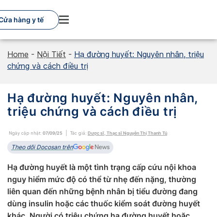
Skip
to
Cửa hàng y tế
content
Home
-
Nội Tiết
-
Hạ đường huyết: Nguyên nhân, triệu
chứng và cách điều trị
Hạ đường huyết: Nguyên nhân,
triệu chứng và cách điều trị
Ngày cập nhật:
07/09/25
Tác giả:
Dược sĩ, Thạc sĩ Nguyễn Thị Thanh Tú
Theo dõi Docosan trên
Hạ đường huyết là một tình trạng cấp cứu nội khoa
nguy hiểm mức độ có thể từ nhẹ đến nặng, thường
liên quan đến những bệnh nhân bị tiểu đường đang
dùng insulin hoặc các thuốc kiểm soát đường huyết
khác. Người có triệu chứng hạ đường huyết hoặc