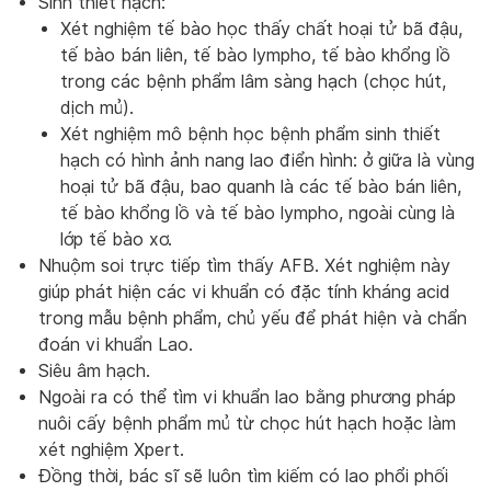
Sinh thiết hạch:
Xét nghiệm tế bào học thấy chất hoại tử bã đậu,
tế bào bán liên, tế bào lympho, tế bào khổng lồ
trong các bệnh phẩm lâm sàng hạch (chọc hút,
dịch mủ).
Xét nghiệm mô bệnh học bệnh phẩm sinh thiết
hạch có hình ảnh nang lao điển hình: ở giữa là vùng
hoại tử bã đậu, bao quanh là các tế bào bán liên,
tế bào khổng lồ và tế bào lympho, ngoài cùng là
lớp tế bào xơ.
Nhuộm soi trực tiếp tìm thấy AFB. Xét nghiệm này
giúp phát hiện các vi khuẩn có đặc tính kháng acid
trong mẫu bệnh phẩm, chủ yếu để phát hiện và chẩn
đoán vi khuẩn Lao.
Siêu âm hạch.
Ngoài ra có thể tìm vi khuẩn lao bằng phương pháp
nuôi cấy bệnh phẩm mủ từ chọc hút hạch hoặc làm
xét nghiệm Xpert.
Đồng thời, bác sĩ sẽ luôn tìm kiếm có lao phổi phối