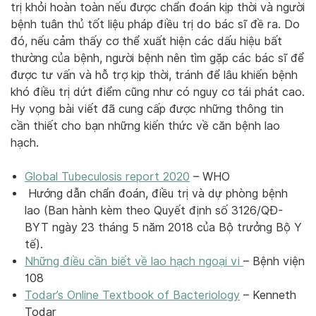
trị khỏi hoàn toàn nếu được chẩn đoán kịp thời và người
bệnh tuân thủ tốt liệu pháp điều trị do bác sĩ đề ra. Do
đó, nếu cảm thấy cơ thể xuất hiện các dấu hiệu bất
thường của bệnh, người bệnh nên tìm gặp các bác sĩ để
được tư vấn và hỗ trợ kịp thời, tránh để lâu khiến bệnh
khó điều trị dứt điểm cũng như có nguy cơ tái phát cao.
Hy vọng bài viết đã cung cấp được những thông tin
cần thiết cho bạn những kiến thức về căn bệnh lao
hạch.
Global Tubeculosis report 2020
– WHO
Hướng dẫn chẩn đoán, điều trị và dự phòng bệnh
lao (Ban hành kèm theo Quyết định số 3126/QĐ-
BYT ngày 23 tháng 5 năm 2018 của Bộ trưởng Bộ Y
tế).
Những điều cần biết về lao hạch ngoại vi
– Bệnh viện
108
Todar’s Online Textbook of Bacteriology
– Kenneth
Todar