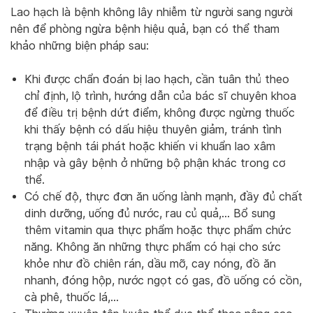
Lao hạch là bệnh không lây nhiễm từ người sang người
nên để phòng ngừa bệnh hiệu quả, bạn có thể tham
khảo những biện pháp sau:
Khi được chẩn đoán bị lao hạch, cần tuân thủ theo
chỉ định, lộ trình, hướng dẫn của bác sĩ chuyên khoa
để điều trị bệnh dứt điểm, không được ngừng thuốc
khi thấy bệnh có dấu hiệu thuyên giảm, tránh tình
trạng bệnh tái phát hoặc khiến vi khuẩn lao xâm
nhập và gây bệnh ở những bộ phận khác trong cơ
thể.
Có chế độ, thực đơn ăn uống lành mạnh, đầy đủ chất
dinh dưỡng, uống đủ nước, rau củ quả,… Bổ sung
thêm vitamin qua thực phẩm hoặc thực phẩm chức
năng. Không ăn những thực phẩm có hại cho sức
khỏe như đồ chiên rán, dầu mỡ, cay nóng, đồ ăn
nhanh, đóng hộp, nước ngọt có gas, đồ uống có cồn,
cà phê, thuốc lá,…