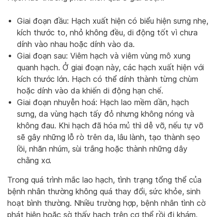
Giai đoạn đầu: Hạch xuất hiện có biểu hiện sưng nhẹ,
kích thước to, nhỏ không đều, di động tốt vì chưa
dính vào nhau hoặc dính vào da.
Giai đoạn sau: Viêm hạch và viêm vùng mô xung
quanh hạch. Ở giai đoạn này, các hạch xuất hiện với
kích thước lớn. Hạch có thể dính thành từng chùm
hoặc dính vào da khiến di động hạn chế.
Giai đoạn nhuyễn hoá: Hạch lao mềm dần, hạch
sưng, da vùng hạch tấy đỏ nhưng không nóng và
không đau. Khi hạch đã hóa mủ thì dễ vỡ, nếu tự vỡ
sẽ gây những lỗ rò trên da, lâu lành, tạo thành sẹo
lồi, nhăn nhúm, sùi trắng hoặc thành những dây
chằng xơ.
Trong quá trình mắc lao hạch, tình trạng tổng thể của
bệnh nhân thường không quá thay đổi, sức khỏe, sinh
hoạt bình thường. Nhiều trường hợp, bệnh nhân tình cờ
phát hiện hoặc sờ thấy hạch trên cơ thể rồi đi khám.