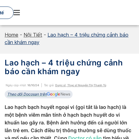
Skip
to
tế
content
Home
-
Nội Tiết
-
Lao hạch – 4 triệu chứng cảnh báo
cần khám ngay
Lao hạch – 4 triệu chứng cảnh
báo cần khám ngay
Ngày cập nhật:
16/10/24
Tác giả:
Dược sĩ, Thạc sĩ Nguyễn Thị Thanh Tú
Theo dõi Docosan trên
Lao hạch bạch huyết ngoại vi (gọi tắt là lao hạch) là
một bệnh viêm mãn tính ở hạch bạch huyết do vi
khuẩn lao gây ra. Bệnh ảnh hưởng đến cả người lớn
lẫn trẻ em. Cách điều trị thông thường sẽ dùng thuốc
và mổ nếu cần thiết. Cùng
Doctor có sẵn
tìm hiểu về