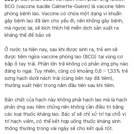
BCG (vaccine bacille Calmette-Guérin) là vaccine tiêm
phòng bệnh lao. Vaccine có chứa một dạng vi khuẩn
gây bệnh lao đã làm cho yếu đi, nên không gây bệnh,
mà ngược lại, sẽ kích thích hệ miễn dịch sản xuất ra
kháng thể để bảo vệ
Ở nước ta hiện nay, sau khi được sinh ra, trẻ em sẽ
được tiêm ngừa vaccine phòng lao (BCG) tại vùng cơ
bắp ở tay trái. Phần lớn trẻ không có phản ứng phụ nào
đáng lo ngại. Tuy nhiên, cũng có khoảng 0,6 – 1,33% trẻ
sưng hạch dưới nách trái (cùng bên tay đã tiêm),
thường xuất hiện trong năm đầu tiên sau khi tiêm.
Bản chất của hạch này không phải hạch lao mà là hạch
phản ứng sau tiêm chủng nên không cần điều trị bằng
các loại thuốc kháng lao. Bác sĩ sẽ chỉ xử trí tại chỗ vị
trí hạch viêm, có thể kết hợp uống thuốc kháng sinh
thông thường trong vài ngày sẽ cho kết quả tốt.