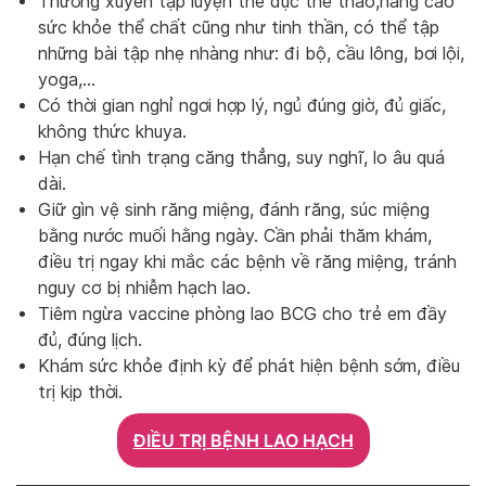
Thường xuyên tập luyện thể dục thể thao,nâng cao
sức khỏe thể chất cũng như tinh thần, có thể tập
những bài tập nhẹ nhàng như: đi bộ, cầu lông, bơi lội,
yoga,…
Có thời gian nghỉ ngơi hợp lý, ngủ đúng giờ, đủ giấc,
không thức khuya.
Hạn chế tình trạng căng thẳng, suy nghĩ, lo âu quá
dài.
Giữ gìn vệ sinh răng miệng, đánh răng, súc miệng
bằng nước muối hằng ngày. Cần phải thăm khám,
điều trị ngay khi mắc các bệnh về răng miệng, tránh
nguy cơ bị nhiễm hạch lao.
Tiêm ngừa vaccine phòng lao BCG cho trẻ em đầy
đủ, đúng lịch.
Khám sức khỏe định kỳ để phát hiện bệnh sớm, điều
trị kịp thời.
ĐIỀU TRỊ BỆNH LAO HẠCH