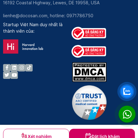
16192 Coastal Highway, Lewes, DE 19958, USA
lienhe@docosan.com
, hotline: 0971786750
Startup Việt Nam duy nhất là
thành viên của:
Xét nghiệm
Đặt lịch khám
Bản quyền © Docosan 2023