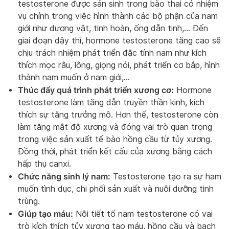
testosterone được sản sinh trong bào thai có nhiệm
vụ chính trong việc hình thành các bộ phận của nam
giới như dương vật, tinh hoàn, ống dẫn tinh,… Đến
giai đoạn dậy thì, hormone testosterone tăng cao sẽ
chịu trách nhiệm phát triển đặc tính nam như kích
thích mọc râu, lông, giọng nói, phát triển cơ bắp, hình
thành nam muốn ở nam giới,…
Thúc đẩy quá trình phát triển xương cơ:
Hormone
testosterone làm tăng dẫn truyền thần kinh, kích
thích sự tăng trưởng mô. Hơn thế, testosterone còn
làm tăng mật độ xương và đóng vai trò quan trọng
trong việc sản xuất tế bào hồng cầu từ tủy xương.
Đồng thời, phát triển kết cấu của xương bằng cách
hấp thụ canxi.
Chức năng sinh lý nam:
Testosterone tạo ra sự ham
muốn tình dục, chi phối sản xuất và nuôi dưỡng tinh
trùng.
Giúp tạo máu:
Nội tiết tố nam testosterone có vai
trò kích thích tủy xương tạo máu, hồng cầu và bạch