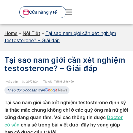
Skip
to
Cửa hàng y tế
content
Home
-
Nội Tiết
-
Tại sao nam giới cần xét nghiệm
testosterone? – Giải đáp
Tại sao nam giới cần xét nghiệm
testosterone? – Giải đáp
Ngày cập nhật:
20/08/24
Tác giả:
Tài Nữ Linh Hảo
Theo dõi Docosan trên
Tại sao nam giới cần xét nghiệm testosterone định kỳ
là thắc mắc chung không chỉ ở các quý ông mà nữ giới
cũng đang quan tâm. Với các thông tin được
Doctor
có sẵn
chia sẻ trong bài viết dưới đây hy vọng giúp
bạn có được câu trả lời.