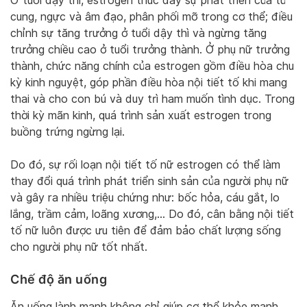
Ở tuổi dậy thì, estrogen thúc đẩy sự phát triển của tử
cung, ngực và âm đạo, phân phối mỡ trong cơ thể; điều
chỉnh sự tăng trưởng ở tuổi dậy thì và ngừng tăng
trưởng chiều cao ở tuổi trưởng thành. Ở phụ nữ trưởng
thành, chức năng chính của estrogen gồm điều hòa chu
kỳ kinh nguyệt, góp phần điều hòa nội tiết tố khi mang
thai và cho con bú và duy trì ham muốn tình dục. Trong
thời kỳ mãn kinh, quá trình sản xuất estrogen trong
buồng trứng ngừng lại.
Do đó, sự rối loạn nội tiết tố nữ estrogen có thể làm
thay đổi quá trình phát triển sinh sản của người phụ nữ
và gây ra nhiều triệu chứng như: bốc hỏa, cáu gắt, lo
lắng, trầm cảm, loãng xương,… Do đó, cân bằng nội tiết
tố nữ luôn được ưu tiên để đảm bảo chất lượng sống
cho người phụ nữ tốt nhất.
Chế độ ăn uống
Ăn uống lành mạnh không chỉ giúp cơ thể khỏe mạnh,