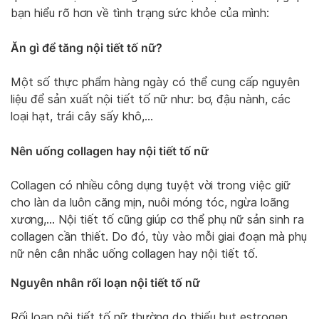
bạn hiểu rõ hơn về tình trạng sức khỏe của mình:
Ăn gì để tăng nội tiết tố nữ?
Một số thực phẩm hàng ngày có thể cung cấp nguyên
liệu để sản xuất nội tiết tố nữ như: bơ, đậu nành, các
loại hạt, trái cây sấy khô,…
Nên uống collagen hay nội tiết tố nữ
Collagen có nhiều công dụng tuyệt vời trong việc giữ
cho làn da luôn căng mịn, nuôi móng tóc, ngừa loãng
xương,… Nội tiết tố cũng giúp cơ thể phụ nữ sản sinh ra
collagen cần thiết. Do đó, tùy vào mỗi giai đoạn mà phụ
nữ nên cân nhắc uống collagen hay nội tiết tố.
Nguyên nhân rối loạn nội tiết tố nữ
Rối loạn nội tiết tố nữ thường do thiếu hụt estrogen