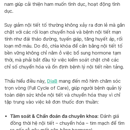
nam giúp cải thiện ham muốn tình dục, hoạt động tình
dục.
Suy giảm nội tiết tố thường không xảy ra đơn lẻ mà gắn
chặt với các rối loạn chuyển hoá và bệnh nội tiết mạn
tính như đái tháo đường, tuyến giáp, tăng huyết áp, rối
loạn mỡ máu. Do đó, chìa khóa để cân bằng nội tiết tố
bền vững không chỉ nằm ở việc bổ sung hormone tạm
thời, mà phải bắt đầu từ việc kiểm soát chặt chẽ các
chỉ số chuyển hóa và ổn định bệnh lý nội tiết nền tảng.
DiaB
Thấu hiểu điều này,
mang đến mô hình chăm sóc
trọn vòng (Full Cycle of Care), giúp người bệnh quản lý
toàn diện sức khỏe nội tiết và chuyển hóa thay vì chỉ
tập trung vào việc kê đơn thuốc đơn thuần:
Tầm soát & Chẩn đoán đa chuyên khoa:
Đánh giá
đồng thời hệ nội tiết – chuyển hóa – tim mạch để tìm