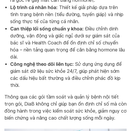
ra gốc rễ gây mất cân bằng hormone\.
Lộ trình cá nhân hóa:
Thiết kế giải pháp dựa trên
tình trạng bệnh nền (tiểu đường, tuyến giáp) và nhịp
sống thực tế của từng cá nhân.
Can thiệp lối sống chuẩn y khoa:
Điều chỉnh dinh
dưỡng, vận động và giấc ngủ dưới sự giám sát của
bác sĩ và Health Coach để ổn định chỉ số chuyển
hóa – nền tảng quan trọng để cân bằng hormone lâu
dài.
Công nghệ theo dõi liên tục:
Sử dụng ứng dụng để
giám sát dữ liệu sức khỏe 24/7, giúp phát hiện sớm
các dấu hiệu bất thường và điều chỉnh phác đồ kịp
thời.
Thông qua các gói tầm soát và quản lý bệnh nội tiết
trọn gói, DiaB không chỉ giúp bạn ổn định chỉ số mà còn
đồng hành trong việc kiểm soát sức khỏe, giảm nguy cơ
biến chứng và nâng cao chất lượng sống mỗi ngày.