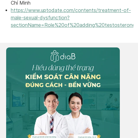
Chí Minh
https://www.uptodate.com/contents/treatment-of-
male-sexual-dysfunction?
sectionName=Role%20of%20adding%20testosteron