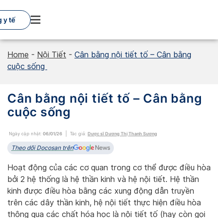
Skip
to
 y tế
content
Home
-
Nội Tiết
-
Cân bằng nội tiết tố – Cân bằng
cuộc sống
Cân bằng nội tiết tố – Cân bằng
cuộc sống
Ngày cập nhật:
06/01/26
Tác giả:
Dược sĩ Dương Thị Thanh Sương
Theo dõi Docosan trên
Hoạt động của các cơ quan trong cơ thể được điều hòa
bởi 2 hệ thống là hệ thần kinh và hệ nội tiết. Hệ thần
kinh được điều hòa bằng các xung động dẫn truyền
trên các dây thần kinh, hệ nội tiết thực hiện điều hòa
thông qua các chất hóa học là nội tiết tố (hay còn gọi