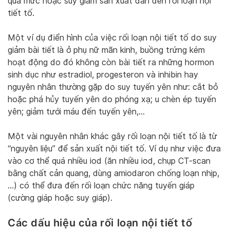
quá mức hoặc suy giảm sản xuất dẫn đến rối loạn nội
tiết tố.
Một ví dụ điển hình của việc rối loạn nội tiết tố do suy
giảm bài tiết là ở phụ nữ mãn kinh, buồng trứng kém
hoạt động do đó không còn bài tiết ra những hormon
sinh dục như estradiol, progesteron và inhibin hay
nguyên nhân thường gặp do suy tuyến yên như: cắt bỏ
hoặc phá hủy tuyến yên do phóng xạ; u chèn ép tuyến
yên; giảm tưới máu đến tuyến yên,…
Một vài nguyên nhân khác gây rối loạn nội tiết tố là từ
“nguyên liệu” để sản xuất nội tiết tố. Ví dụ như việc đưa
vào cơ thể quá nhiều iod (ăn nhiều iod, chụp CT-scan
bằng chất cản quang, dùng amiodaron chống loạn nhịp,
…) có thể đưa đến rối loạn chức năng tuyến giáp
(cường giáp hoặc suy giáp).
Các dấu hiệu của rối loạn nội tiết tố