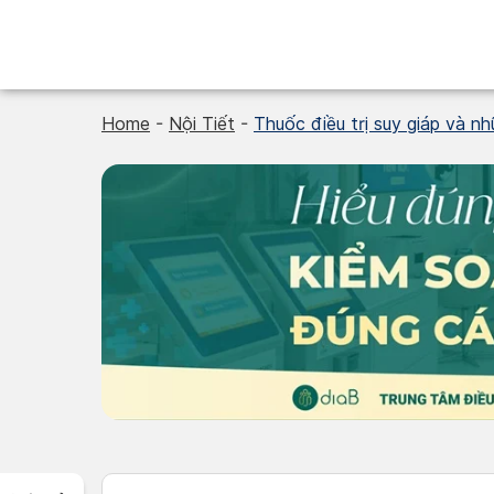
Skip
to
content
Home
-
Nội Tiết
-
Thuốc điều trị suy giáp và n