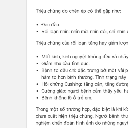
Triệu chứng do chèn ép có thể gặp như:
Đau đầu.
Rối loạn nhìn: nhìn mờ, nhìn đôi, chỉ nh
Triệu chứng của rối loạn tăng hay giảm lư
Mất kinh, kinh nguyệt không đều và chảy
Giảm nhu cầu tình dục.
Bệnh to đầu chi: đặc trưng bởi một vài p
hàm to hơn bình thường. Tình trạng này t
Hội chứng Cushing: tăng cân, tăng đườn
Cường giáp: người bệnh cảm thấy yếu, ha
Bệnh khổng lồ ở trẻ em.
Trong một số trường hợp, đặc biệt là khi k
chưa xuất hiện triệu chứng. Người bệnh t
nghiệm chẩn đoán hình ảnh do những nguy