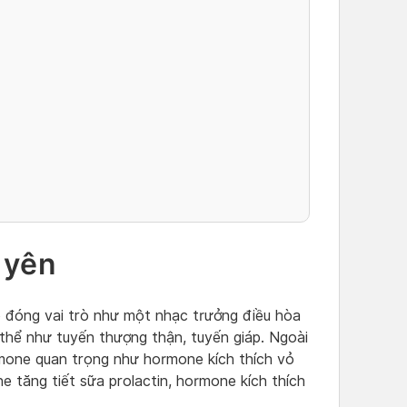
 yên
 đóng vai trò như một nhạc trưởng điều hòa
thể như tuyến thượng thận, tuyến giáp. Ngoài
rmone quan trọng như hormone kích thích vỏ
 tăng tiết sữa prolactin, hormone kích thích