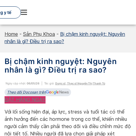
Skip
to
g y tế
content
Home
-
Sản Phụ Khoa
-
Bị chậm kinh nguyệt: Nguyên
nhân là gì? Điều trị ra sao?
Bị chậm kinh nguyệt: Nguyên
nhân là gì? Điều trị ra sao?
Ngày cập nhật:
06/05/26
Tác giả:
Dược sĩ, Thạc sĩ Nguyễn Thị Thanh Tú
Theo dõi Docosan trên
ĐẶT HÀNG NGAY
Với lối sống hiện đại, áp lực, stress và tuổi tác có thể
ảnh hưởng đến các hormone trong cơ thể, khiến nhiều
người cảm thấy cần phải theo dõi và điều chỉnh mức độ
nội tiết tố. Nhiều người đã lựa chọn giải pháp xét