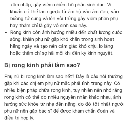
xâm nhập, gây viêm nhiễm bộ phận sinh dục. Vi
khuẩn có thể lan ngược từ âm hộ vào âm đạo, vào
buồng tử cung và lên vòi trứng gây viêm phần phụ
hay thậm chí là gây vô sinh sau này.
Rong kinh còn ảnh hưởng nhiều đến chất lượng cuộc
sống, khiến phụ nữ gặp khó khăn trong sinh hoạt
hằng ngày và tạo nên cảm giác khó chịu, lo lắng
hoặc thậm chí sợ hãi mỗi khi đến kỳ kinh nguyệt.
Bị rong kinh phải làm sao?
Phụ nữ bị rong kinh làm sao hết? Đây là câu hỏi thường
gặp khi các chị em phụ nữ mắc phải tình trạng này. Có
nhiều biện pháp chữa rong kinh, tuy nhiên nên nhớ rằng
rong kinh có thể do nhiều nguyên nhân khác nhau, ảnh
hưởng sức khỏe từ nhẹ đến nặng, do đó tốt nhất người
phụ nữ nên gặp bác sĩ để được khám chẩn đoán và
điều trị hợp lý.