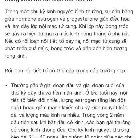
Trong một chu kỳ kinh nguyệt bình thường, sự cân bằng
giữa hormone estrogen và progesterone giúp điều hòa
và làm dày lớp nội mạc tử cung. Khi lớp này bong tróc
sẽ gây ra hiện tượng ra máu kinh hằng tháng ở phụ nữ.
Nếu có rối loạn nội tiết tố xảy ra, nội mạc tử cung sẽ
phát triển quá mức, bong tróc và dẫn đến hiện tượng
rong kinh.
Rối loạn nội tiết tố có thể gặp trong các trường hợp:
Thường gặp ở giai đoạn đầu và giai đoạn cuối của
thời kỳ dậy thì và tiền mãn kinh. Ở lứa tuổi này, nội
tiết tố biến đổi nhiều, lượng estrogen tăng lên đột
ngột hoặc giảm mạnh khiến chu kỳ kinh nguyệt kéo
dài và lượng máu kinh ra nhiều. Trong vòng 2 năm
đầu tiên sau khi bắt đầu có kinh, các bạn gái thường
có vòng kinh không đều. Chu kỳ kinh nguyệt thường
kéo dài 21 – 40 ngày, lên xuống 10 ngày giữa các chu