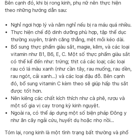
Bên cạnh đó, khi bị rong kinh, phụ nữ nên thực hiện
theo những hướng dẫn sau:
Nghỉ ngơi hợp lý và nằm nghỉ nếu bị ra máu quá nhiều.
Thực hiện chế độ dinh dưỡng phù hợp, tập thể dục
thường xuyên, tránh căng thẳng, mệt mỏi kéo dài.
Bổ sung thực phẩm giàu sắt, magie, kẽm, và các loại
vitamin như B1, B6, E, C. Một số thực phẩm giàu sắt
có thể kể đến như: trứng; thịt cá các loại; các loại
rau có lá màu xanh (như cần tây, rau muống, rau dền,
rau ngót, cải xanh…) và các loại đậu đỗ. Bên cạnh
đó, bổ sung vitamin C kèm theo sẽ giúp hấp thu sắt
được tốt hơn.
Nên kiêng các chất kích thích như cà phê, rượu và
một số gia vị cay trong kỳ kinh nguyệt.
Ngoài ra, có thể áp dụng một số biện pháp Đông y
như ăn cây ngải cứu, huyết dụ hoặc nhọ nồi…
Tóm lại, rong kinh là một tình trạng bất thường và phổ