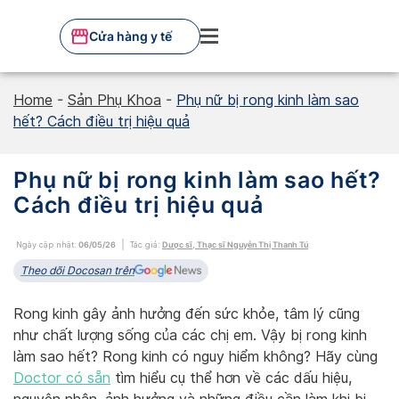
Skip
to
Cửa hàng y tế
content
Home
-
Sản Phụ Khoa
-
Phụ nữ bị rong kinh làm sao
hết? Cách điều trị hiệu quả
Phụ nữ bị rong kinh làm sao hết?
Cách điều trị hiệu quả
Ngày cập nhật:
06/05/26
Tác giả:
Dược sĩ, Thạc sĩ Nguyễn Thị Thanh Tú
Theo dõi Docosan trên
Rong kinh gây ảnh hưởng đến sức khỏe, tâm lý cũng
như chất lượng sống của các chị em. Vậy bị rong kinh
làm sao hết? Rong kinh có nguy hiểm không? Hãy cùng
Doctor có sẵn
tìm hiểu cụ thể hơn về các dấu hiệu,