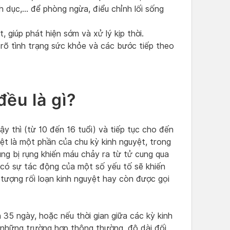
nh dục,… để phòng ngừa, điểu chỉnh lối sống
 giúp phát hiện sớm và xử lý kịp thời.
 rõ tình trạng sức khỏe và các bước tiếp theo
ều là gì?
y thì (từ 10 đến 16 tuổi) và tiếp tục cho đến
yệt là một phần của chu kỳ kinh nguyệt, trong
ng bị rụng khiến máu chảy ra từ tử cung qua
 có sự tác động của một số yếu tố sẽ khiến
 tượng rối loạn kinh nguyệt hay còn được gọi
 35 ngày, hoặc nếu thời gian giữa các kỳ kinh
i những trường hợp thông thường, độ dài đối