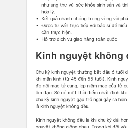
như ung thư vú, sức khỏe sinh sản và tì
hợp lý.
Kết quả nhanh chóng trong vòng vài phút,
Được tư vấn trực tiếp với bác sĩ để hiểu
cần thực hiện.
Hỗ trợ dịch vụ giao hàng toàn quốc
Kinh nguyệt không đ
Chu kỳ kinh nguyệt thường bắt đầu ở tuổi dậ
khi mãn kinh (từ 45 đến 55 tuổi). Kinh ngu
đó nội mạc tử cung, lớp niêm mạc của tử cu
âm đạo. Sẽ có một thời điểm nhất định khi
chu kỳ kinh nguyệt gặp trở ngại gây ra hiện
là kinh nguyệt không đều.
Kinh nguyệt không đều là khi chu kỳ dài hơn
nguyệt không giống nhau. Trong khi đối vớ