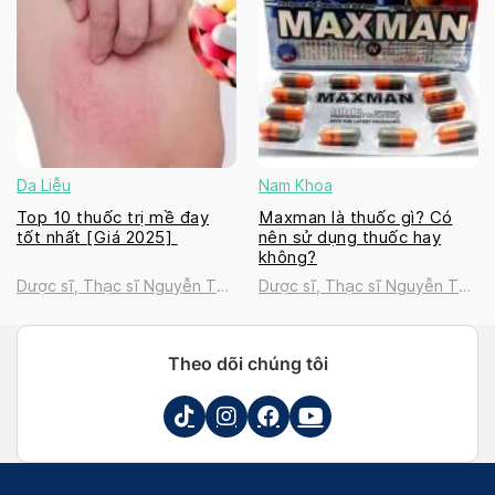
Da Liễu
Nam Khoa
Top 10 thuốc trị mề đay
Maxman là thuốc gì? Có
tốt nhất [Giá 2025]
nên sử dụng thuốc hay
không?
Dược sĩ, Thạc sĩ Nguyễn Thị
Dược sĩ, Thạc sĩ Nguyễn Thị
Thanh Tú
Thanh Tú
Theo dõi chúng tôi