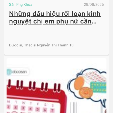
Sản Phụ Khoa
29/06/2025
Những dấu hiệu rối loạn kinh
nguyệt chị em phụ nữ cần
biết
Dược sĩ, Thạc sĩ Nguyễn Thị Thanh Tú