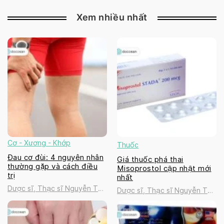
Thanh Tú
Thanh Tú
Xem nhiều nhất
Cơ - Xương - Khớp
Thuốc
Đau cơ đùi: 4 nguyên nhân
Giá thuốc phá thai
thường gặp và cách điều
Misoprostol cập nhật mới
trị
nhất
Dược sĩ, Thạc sĩ Nguyễn Thị
Dược sĩ, Thạc sĩ Nguyễn Thị
Thanh Tú
Thanh Tú