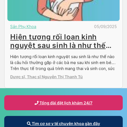
Sản Phụ Khoa
05/09/2025
Hiện tượng rối loạn kinh
nguyệt sau sinh là như thế
nào?
Hiện tượng rối loạn kinh nguyệt sau sinh là như thế nào
là câu hỏi thường gặp ở các bà mẹ sau khi sinh em bé.
Trên thực tế trong quá trình mang thai và sinh con, sức
khỏe, tâm lý của nữ giới có rất nhiều biến đổi. Từ đó tạo
Dược sĩ, Thạc sĩ Nguyễn Thị Thanh Tú
ra rất nhiều […]
Tổng đài đặt lịch khám 24/7
Tìm cơ sơ y tế chuyên khoa gần đây