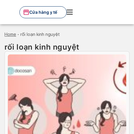
Skip
to
Cửa hàng y tế
content
Home
-
rối loạn kinh nguyệt
rối loạn kinh nguyệt