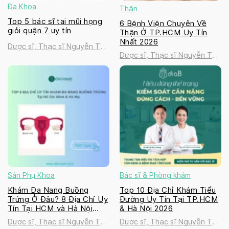
Đa Khoa
Thận
Top 5 bác sĩ tai mũi họng
6 Bệnh Viện Chuyên Về
giỏi quận 7 uy tín
Thận Ở TP.HCM Uy Tín
Nhất 2026
Dược sĩ, Thạc sĩ Nguyễn Thị
Dược sĩ, Thạc sĩ Nguyễn Thị
Thanh Tú
Thanh Tú
Sản Phụ Khoa
Bác sĩ & Phòng khám
Khám Đa Nang Buồng
Top 10 Địa Chỉ Khám Tiểu
Trứng Ở Đâu? 8 Địa Chỉ Uy
Đường Uy Tín Tại TP.HCM
Tín Tại HCM và Hà Nội
& Hà Nội 2026
2026
Dược sĩ, Thạc sĩ Nguyễn Thị
Dược sĩ, Thạc sĩ Nguyễn Thị