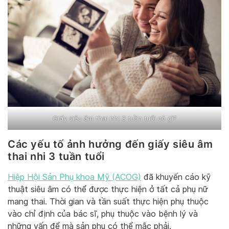
Giấy siêu âm thai nhi 3 tuần tuổi có gì?
Các yếu tố ảnh hưởng đến giấy siêu âm
thai nhi 3 tuần tuổi
Hiệp Hội Sản Phụ khoa Mỹ (ACOG)
đã khuyến cáo kỹ
thuật siêu âm có thể được thực hiện ở tất cả phụ nữ
mang thai. Thời gian và tần suất thực hiện phụ thuộc
vào chỉ định của bác sĩ, phụ thuộc vào bệnh lý và
những vấn để mà sản phụ có thể mắc phải.