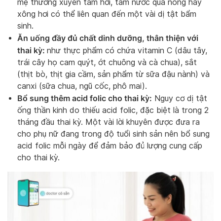
mẹ thường xuyên tắm hơi, tắm nước quá nóng hay
xông hơi có thể liên quan đến một vài dị tật bẩm
sinh.
Ăn uống đầy đủ chất dinh dưỡng, thân thiện với
thai kỳ:
như thực phẩm có chứa vitamin C (dâu tây,
trái cây họ cam quýt, ớt chuông và cà chua), sắt
(thịt bò, thịt gia cầm, sản phẩm từ sữa đậu nành) và
canxi (sữa chua, ngũ cốc, phô mai).
Bổ sung thêm acid folic cho thai kỳ:
Nguy cơ dị tật
ống thần kinh do thiếu acid folic, đặc biệt là trong 2
tháng đầu thai kỳ. Một vài lời khuyên được đưa ra
cho phụ nữ đang trong độ tuổi sinh sản nên bổ sung
acid folic mỗi ngày để đảm bảo đủ lượng cung cấp
cho thai kỳ.