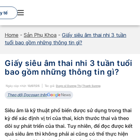
Skip
to
y tế
content
Home
-
Sản Phụ Khoa
-
Giấy siêu âm thai nhi 3 tuần
tuổi bao gồm những thông tin gì?
Giấy siêu âm thai nhi 3 tuần tuổi
bao gồm những thông tin gì?
Ngày cập nhật:
13/07/25
Tác giả:
Dược sĩ Dương Thị Thanh Sương
Theo dõi Docosan trên
Siêu âm là kỹ thuật phổ biến được sử dụng trong thai
kỳ để xác định vị trí của thai, kích thước thai và theo
dõi sự phát triển của thai. Tuy nhiên, để đọc được kết
quả siêu âm thì không phải ai cũng có thể thực hiện