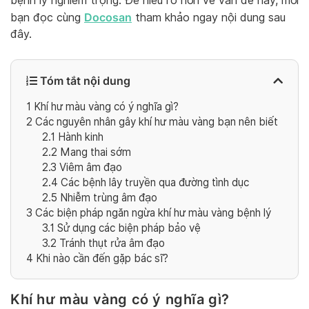
bệnh lý nghiêm trọng. Để hiểu rõ hơn về vấn đề này, mời
Docosan
bạn đọc cùng
tham khảo ngay nội dung sau
đây.
Tóm tắt nội dung
1
Khí hư màu vàng có ý nghĩa gì?
2
Các nguyên nhân gây khí hư màu vàng bạn nên biết
2.1
Hành kinh
2.2
Mang thai sớm
2.3
Viêm âm đạo
2.4
Các bệnh lây truyền qua đường tình dục
2.5
Nhiễm trùng âm đạo
3
Các biện pháp ngăn ngừa khí hư màu vàng bệnh lý
3.1
Sử dụng các biện pháp bảo vệ
3.2
Tránh thụt rửa âm đạo
4
Khi nào cần đến gặp bác sĩ?
Khí hư màu vàng có ý nghĩa gì?