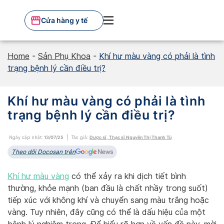
Skip
to
Cửa hàng y tế
content
Home
-
Sản Phụ Khoa
-
Khí hư màu vàng có phải là tình
trạng bệnh lý cần điều trị?
Khí hư màu vàng có phải là tình
trạng bệnh lý cần điều trị?
Ngày cập nhật:
13/07/25
Tác giả:
Dược sĩ, Thạc sĩ Nguyễn Thị Thanh Tú
Theo dõi Docosan trên
Khí hư màu vàng
có thể xảy ra khi dịch tiết bình
thường, khỏe mạnh (ban đầu là chất nhầy trong suốt)
tiếp xúc với không khí và chuyển sang màu trắng hoặc
vàng. Tuy nhiên, đây cũng có thể là dấu hiệu của một