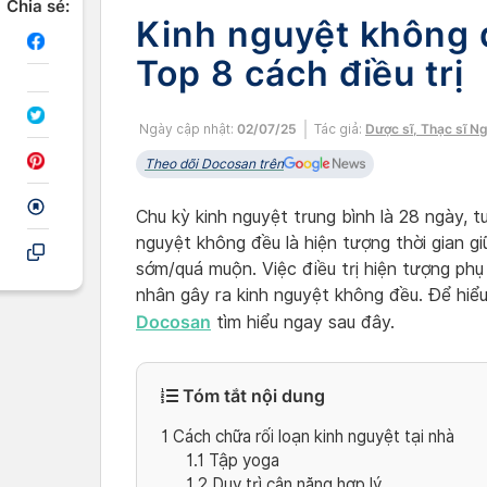
Chia sẻ:
Kinh nguyệt không 
Top 8 cách điều trị
Ngày cập nhật:
02/07/25
Tác giả:
Dược sĩ, Thạc sĩ N
Theo dõi Docosan trên
Chu kỳ kinh nguyệt trung bình là 28 ngày, 
nguyệt không đều là hiện tượng thời gian gi
sớm/quá muộn. Việc điều trị hiện tượng ph
nhân gây ra kinh nguyệt không đều. Để hiể
Docosan
tìm hiểu ngay sau đây.
Tóm tắt nội dung
1
Cách chữa rối loạn kinh nguyệt tại nhà
1.1
Tập yoga
1.2
Duy trì cân nặng hợp lý