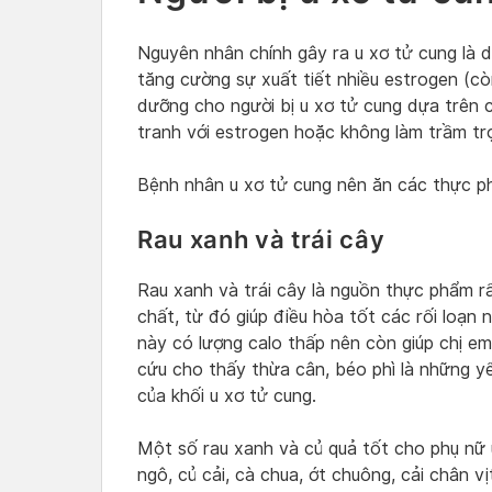
Nguyên nhân chính gây ra u xơ tử cung là d
tăng cường sự xuất tiết nhiều estrogen (còn 
dưỡng cho người bị u xơ tử cung dựa trên
tranh với estrogen hoặc không làm trầm trọn
Bệnh nhân u xơ tử cung nên ăn các thực p
Rau xanh và trái cây
Rau xanh và trái cây là nguồn thực phẩm rấ
chất, từ đó giúp điều hòa tốt các rối loạn
này có lượng calo thấp nên còn giúp chị e
cứu cho thấy thừa cân, béo phì là những yế
của khối u xơ tử cung.
Một số rau xanh và củ quả tốt cho phụ nữ u 
ngô, củ cải, cà chua, ớt chuông, cải chân v