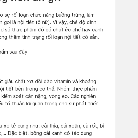
o sự rối loạn chức năng buồng trứng, làm
gọi là nội tiết tố nữ). Vì vậy, chế độ dinh
 cơ sở thực phẩm đó có chất ức chế hay cạnh
g thêm tình trạng rối loạn nội tiết có sẵn.
hẩm sau đây:
t giàu chất xơ, dồi dào vitamin và khoáng
 nội tiết bên trong cơ thể. Nhóm thực phẩm
m kiểm soát cân nặng, vòng eo. Các nghiên
u tố thuận lợi quan trọng cho sự phát triển
xơ tử cung như: cải thìa, cải xoăn, cà rốt, bí
ịt,… Đặc biệt, bông cải xanh có tác dụng