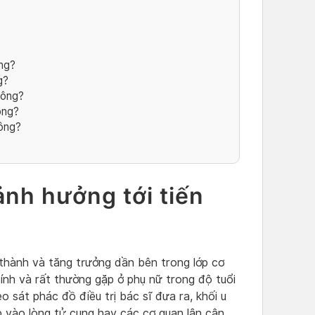
ung?
g?
hông?
ông?
ông?
ảnh hưởng tới tiến
h thành và tăng trưởng dần bên trong lớp cơ
ính và rất thường gặp ở phụ nữ trong độ tuổi
 sát phác đồ điều trị bác sĩ đưa ra, khối u
 vào lòng tử cung hay các cơ quan lân cận.