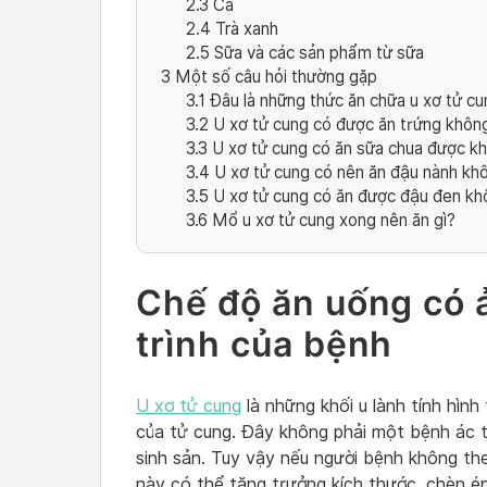
2.3
Cá
2.4
Trà xanh
2.5
Sữa và các sản phẩm từ sữa
3
Một số câu hỏi thường gặp
3.1
Đâu là những thức ăn chữa u xơ tử c
3.2
U xơ tử cung có được ăn trứng khôn
3.3
U xơ tử cung có ăn sữa chua được k
3.4
U xơ tử cung có nên ăn đậu nành kh
3.5
U xơ tử cung có ăn được đậu đen kh
3.6
Mổ u xơ tử cung xong nên ăn gì?
Chế độ ăn uống có 
trình của bệnh
U xơ tử cung
là những khối u lành tính hìn
của tử cung. Đây không phải một bệnh ác t
sinh sản. Tuy vậy nếu người bệnh không theo
này có thể tăng trưởng kích thước, chèn ép