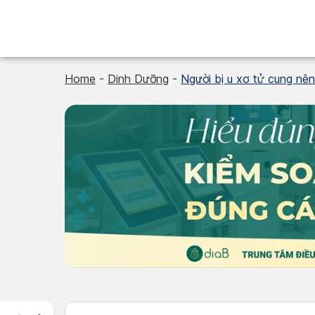
Skip
to
content
Home
-
Dinh Dưỡng
-
Người bị u xơ tử cung nên