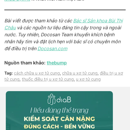
Bài viết được tham khảo từ các
Bác sĩ Sản khoa Bùi Thị
Châu
và các nguồn tư liệu đáng tin cậy trong và ngoài
nước. Tuy nhiên, Docosan Team khuyến khích bệnh
nhân hãy tìm và đặt lịch hẹn với bác sĩ có chuyên môn
để điều trị trên
Do
cosan.com
Nguồn tham khảo:
thebump
Tag:
cách chữa u xơ tử cung
,
chữa u xơ tử cung
,
điều trị u xơ
tử cung
,
thuốc điều trị u xơ tử cung
,
u xơ tử cung