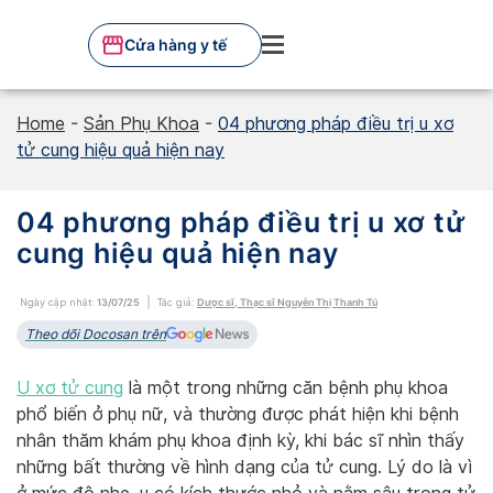
Skip
to
Cửa hàng y tế
content
Home
-
Sản Phụ Khoa
-
04 phương pháp điều trị u xơ
tử cung hiệu quả hiện nay
04 phương pháp điều trị u xơ tử
cung hiệu quả hiện nay
Ngày cập nhật:
13/07/25
Tác giả:
Dược sĩ, Thạc sĩ Nguyễn Thị Thanh Tú
Theo dõi Docosan trên
U xơ tử cung
là một trong những căn bệnh phụ khoa
phổ biến ở phụ nữ, và thường được phát hiện khi bệnh
nhân thăm khám phụ khoa định kỳ, khi bác sĩ nhìn thấy
những bất thường về hình dạng của tử cung. Lý do là vì