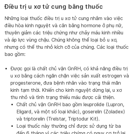
Điều trị u xơ tử cung bằng thuốc
Những loại thuốc điều trị u xơ tử cung nhắm vào việc
điều hòa kinh nguyệt và cân bằng hormone ở phụ nữ,
thuyên giảm các triệu chứng như chảy máu kinh nhiều
và áp lực vùng chậu. Chúng không thể loại bỏ u xơ,
nhưng có thể thu nhỏ kích cỡ của chúng. Các loại thuốc
bao gồm:
Được gọi là chất chủ vận GnRH, có khả năng điều trị
u xơ bằng cách ngăn chặn việc sản xuất estrogen và
progesterone, đưa bệnh nhân vào trạng thái mãn
kinh tạm thời. Khiến cho kinh nguyệt dừng lại, u xơ
thu nhỏ và tình trạng thiếu máu được cải thiện.
Chất chủ vận GnRH bao gồm leuprolide (Lupron,
Eligard, và một số loại khác), goserelin (Zoladex)
và triptorelin (Trelstar, Triptodur Kit).
Loại thuốc này thường chỉ được sử dụng từ ba
đến 6 tháng vì các triệu chứng có nguy cơ trở lại