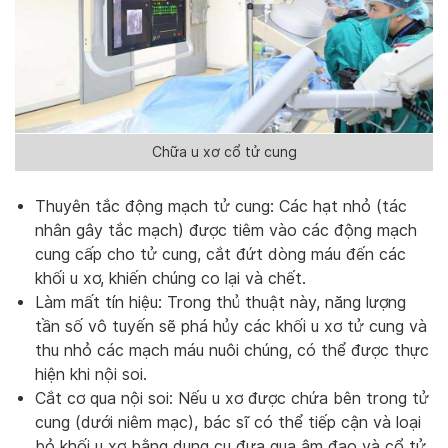
Chữa u xơ cổ tử cung
Thuyên tắc động mạch tử cung: Các hạt nhỏ (tác
nhân gây tắc mạch) được tiêm vào các động mạch
cung cấp cho tử cung, cắt đứt dòng máu đến các
khối u xơ, khiến chúng co lại và chết.
Làm mất tín hiệu: Trong thủ thuật này, năng lượng
tần số vô tuyến sẽ phá hủy các khối u xơ tử cung và
thu nhỏ các mạch máu nuôi chúng, có thể được thực
hiện khi nội soi.
Cắt cơ qua nội soi: Nếu u xơ được chứa bên trong tử
cung (dưới niêm mạc), bác sĩ có thể tiếp cận và loại
bỏ khối u xơ bằng dụng cụ đưa qua âm đạo và cổ tử