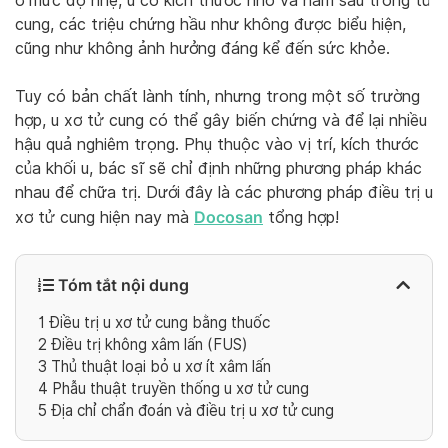
ở mức độ nhẹ, u có kích thước nhỏ và nằm sâu trong tử
cung, các triệu chứng hầu như không được biểu hiện,
cũng như không ảnh hưởng đáng kể đến sức khỏe.
Tuy có bản chất lành tính, nhưng trong một số trường
hợp, u xơ tử cung có thể gây biến chứng và để lại nhiều
hậu quả nghiêm trọng. Phụ thuộc vào vị trí, kích thước
của khối u, bác sĩ sẽ chỉ định những phương pháp khác
nhau để chữa trị. Dưới đây là các phương pháp điều trị u
Docosan
xơ tử cung hiện nay mà
tổng hợp!
Tóm tắt nội dung
1
Điều trị u xơ tử cung bằng thuốc
2
Điều trị không xâm lấn (FUS)
3
Thủ thuật loại bỏ u xơ ít xâm lấn
4
Phẫu thuật truyền thống u xơ tử cung
5
Địa chỉ chẩn đoán và điều trị u xơ tử cung