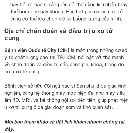
hãy hỏi rõ bác sĩ rằng liệu có thể dùng liệu pháp thay
thế hormone hay không. Hầu hết phụ nữ bị ư xơ tử
cung có thể lựa chọn giữ lại buồng trứng của mình.
Địa chỉ chẩn đoán và điều trị u xơ tử
cung
Bệnh viện Quốc tế City (CIH)
là một trong những cơ sở
y tế chất lượng cao tại TP.HCM, nổi bật với thế mạnh
về chẩn đoán và điều trị các bệnh phụ khoa, trong đó
có u xơ tử cung.
Bệnh viện sở hữu đội ngũ bác sĩ Sản phụ khoa giàu kinh
nghiệm, cùng hệ thống máy móc hiện đại như máy siêu
âm 4D, MRI, và hệ thống nội soi tiên tiến, giúp phát hiện
u xơ tử cung ở cả giai đoạn sớm và khó quan sát.
Mời bạn tham khảo và đặt lịch khám nhanh chóng tại
đây: