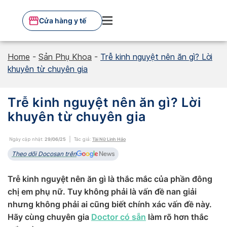
Skip
to
Cửa hàng y tế
content
Home
-
Sản Phụ Khoa
-
Trễ kinh nguyệt nên ăn gì? Lời
khuyên từ chuyên gia
Trễ kinh nguyệt nên ăn gì? Lời
khuyên từ chuyên gia
Ngày cập nhật:
29/06/25
Tác giả:
Tài Nữ Linh Hảo
Theo dõi Docosan trên
Trễ kinh nguyệt nên ăn gì là thắc mắc của phần đông
chị em phụ nữ. Tuy không phải là vấn đề nan giải
nhưng không phải ai cũng biết chính xác vấn đề này.
Hãy cùng chuyên gia
Doctor có sẵn
làm rõ hơn thắc