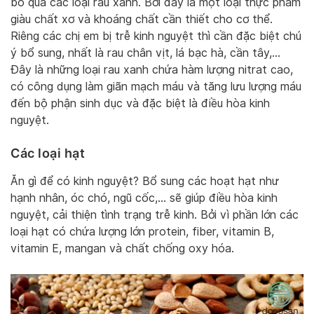
bỏ qua các loại rau xanh. Bởi đây là một loại thực phẩm
giàu chất xơ và khoáng chất cần thiết cho cơ thể.
Riêng các chị em bị trễ kinh nguyệt thì cần đặc biệt chú
ý bổ sung, nhất là rau chân vịt, lá bạc hà, cần tây,…
Đây là những loại rau xanh chứa hàm lượng nitrat cao,
có công dụng làm giãn mạch máu và tăng lưu lượng máu
đến bộ phận sinh dục và đặc biệt là điều hòa kinh
nguyệt.
Các loại hạt
Ăn gì để có kinh nguyệt? Bổ sung các hoạt hạt như
hạnh nhân, óc chó, ngũ cốc,… sẽ giúp điều hòa kinh
nguyệt, cải thiện tình trạng trễ kinh. Bởi vì phần lớn các
loại hạt có chứa lượng lớn protein, fiber, vitamin B,
vitamin E, mangan và chất chống oxy hóa.