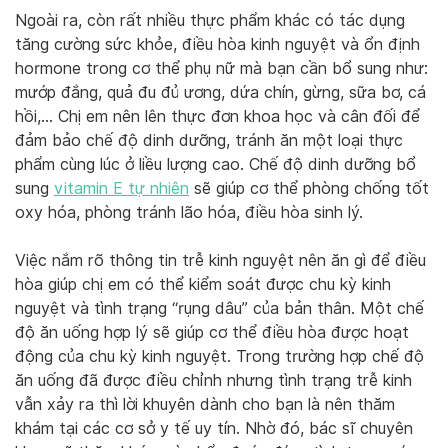
Ngoài ra, còn rất nhiều thực phẩm khác có tác dụng
tăng cường sức khỏe, điều hòa kinh nguyệt và ổn định
hormone trong cơ thể phụ nữ mà bạn cần bổ sung như:
mướp đắng, quả đu đủ ương, dứa chín, gừng, sữa bơ, cá
hồi,… Chị em nên lên thực đơn khoa học và cân đối để
đảm bảo chế độ dinh dưỡng, tránh ăn một loại thực
phẩm cùng lúc ở liều lượng cao. Chế độ dinh dưỡng bổ
sung
vitamin E tự nhiên
sẽ giúp cơ thể phòng chống tốt
oxy hóa, phòng tránh lão hóa, điều hòa sinh lý.
Việc nắm rõ thông tin trễ kinh nguyệt nên ăn gì để điều
hòa giúp chị em có thể kiểm soát được chu kỳ kinh
nguyệt và tình trạng “rụng dâu” của bản thân. Một chế
độ ăn uống hợp lý sẽ giúp cơ thể điều hòa được hoạt
động của chu kỳ kinh nguyệt. Trong trường hợp chế độ
ăn uống đã được điều chỉnh nhưng tình trạng trễ kinh
vẫn xảy ra thì lời khuyên dành cho bạn là nên thăm
khám tại các cơ sở y tế uy tín. Nhờ đó, bác sĩ chuyên