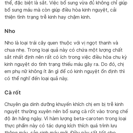
thể, đặc biệt là sắt. Việc bổ sung vừa đủ không chỉ giúp
bổ sung máu mà còn giúp điều hòa kinh nguyệt, cải
thiện tình trạng trễ kinh hay chậm kinh.
Nho
Nho là loại trái cây quen thuộc với vị ngọt thanh và
chua nhẹ. Trong loại quả này có chứa một lượng chất
sắt nhất định nên rất có ích trong việc điều hòa chu kỳ
kinh nguyệt do tình trạng thiếu máu gây ra. Do đó, chị
em phụ nữ không ít ăn gì để có kinh nguyệt ổn định thì
có thể nghĩ đến loại quả này.
Cà rốt
Chuyên gia dinh dưỡng khuyến khích chị em bị trễ kinh
nguyệt thường xuyên nên bổ sung cà rốt vào trong chế
độ ăn hằng ngày. Vì hàm lượng beta-caroten trong loại
thực phẩm này có tác dụng kích thích quá trình lưu
thông máu, sản sinh máu mới. Điều này rất tốt cho