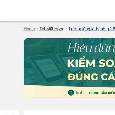
Skip
to
content
Home
-
Tai Mũi Họng
-
Loét miệng là bệnh gì? 8