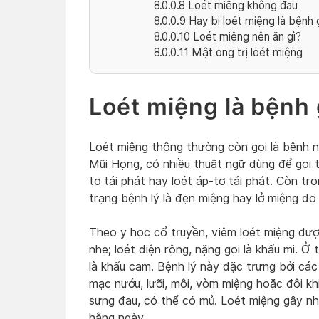
8.0.0.8
Loét miệng không đau
8.0.0.9
Hay bị loét miệng là bệnh 
8.0.0.10
Loét miệng nên ăn gì?
8.0.0.11
Mật ong trị loét miệng
Loét miệng là bệnh 
Loét miệng thông thường còn gọi là bệnh n
Mũi Họng, có nhiều thuật ngữ dùng để gọi 
tơ tái phát hay loét áp-tơ tái phát. Còn tr
trạng bệnh lý là đẹn miệng hay lở miệng do
Theo y học cổ truyền, viêm loét miệng được
nhẹ; loét diện rộng, nặng gọi là khẩu mi. Ở 
là khẩu cam. Bệnh lý này đặc trưng bởi các
mạc nướu, lưỡi, môi, vòm miệng hoặc đôi kh
sưng đau, có thể có mủ. Loét miệng gây nh
hằng ngày.