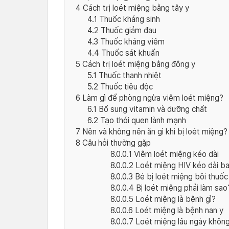
4
Cách trị loét miệng bằng tây y
4.1
Thuốc kháng sinh
4.2
Thuốc giảm đau
4.3
Thuốc kháng viêm
4.4
Thuốc sát khuẩn
5
Cách trị loét miệng bằng đông y
5.1
Thuốc thanh nhiệt
5.2
Thuốc tiêu độc
6
Làm gì để phòng ngừa viêm loét miệng?
6.1
Bổ sung vitamin và dưỡng chất
6.2
Tạo thói quen lành mạnh
7
Nên và không nên ăn gì khi bị loét miệng?
8
Câu hỏi thường gặp
8.0.0.1
Viêm loét miệng kéo dài
8.0.0.2
Loét miệng HIV kéo dài ba
8.0.0.3
Bé bị loét miệng bôi thuốc
8.0.0.4
Bị loét miệng phải làm sao
8.0.0.5
Loét miệng là bệnh gì?
8.0.0.6
Loét miệng là bệnh nan y
8.0.0.7
Loét miệng lâu ngày không