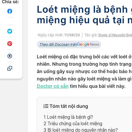
Chia sẻ:
Loét miệng là bệnh g
miệng hiệu quả tại 
Ngày cập nhật:
11/08/23
Tác giả:
Dược sĩ Nguyễn Đạ
Theo dõi Docosan trên
Loét miệng có đặc trưng bởi các vết loét ở m
nhiên. Nhưng trong trường hợp tình trạng
ăn uống gây suy nhược cơ thể hoặc báo h
nguyên nhân nào gây loét miệng và làm g
Doctor có sẵn
tìm hiểu qua bài viết này.
Tóm tắt nội dung
1
Loét miệng là bệnh gì?
2
Triệu chứng của loét miệng
3
Bị loét miệng do nguyên nhân nào?