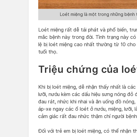
Loét miệng là một trong những bệnh 
Loét miệng rất dễ tái phát và phổ biến, tru
mắc bệnh này trong đời. Tình trạng này có 
lệ bị loét miệng cao nhất thường từ 10 ch
tuổi thọ.
Triệu chứng của lo
Khi bị loét miệng, dễ nhận thấy nhất là cá
lưỡi, nướu kèm các dấu hiệu sưng nóng đỏ đ
đau rát, nhức khi nhai và ăn uống đồ nóng,
áp-xe ngay các ổ loét ở nướu, miệng, lưỡi
cảm giác rất đau nhức thậm chí người bệnh
Đối với trẻ em bị loét miệng, có thể nhận t