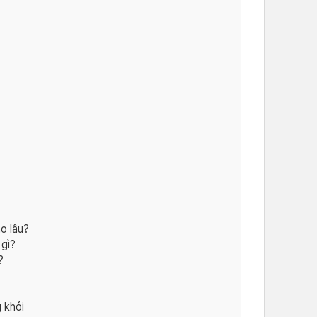
o lâu?
 gì?
?
 khỏi