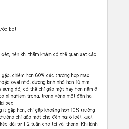
ước bọt
loét, nên khi thăm khám có thể quan sát các
g gặp, chiếm hơn 80% các trường hợp mắc
 hoặc oval nhỏ, đường kính nhỏ hơn 10 mm.
ìa sưng đỏ; có thể chỉ gặp một hay hơn nằm ổ
có gì nghiêm trọng, trong vòng một đến hai
ại sẹo.
g ít gặp hơn, chỉ gặp khoảng hơn 10% trường
thường chỉ gặp một cho đến hai ổ loét xuất
éo dài từ 1-2 tuần cho tới vài tháng. Khi lành