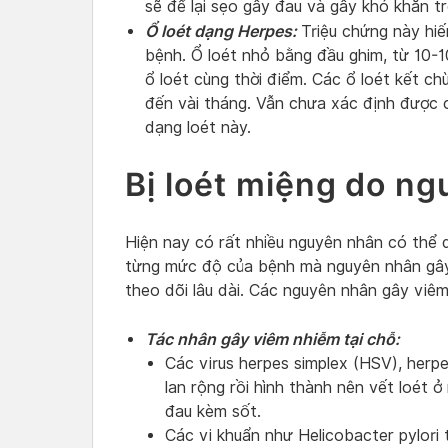
sẽ để lại sẹo gây đau và gây khó khăn t
Ổ loét dạng Herpes:
Triệu chứng này hi
bệnh. Ổ loét nhỏ bằng đầu ghim, từ 10-1
ổ loét cùng thời điểm. Các ổ loét kết c
đến vài tháng. Vẫn chưa xác định được c
dạng loét này.
Bị loét miệng do n
Hiện nay có rất nhiều nguyên nhân có thể 
từng mức độ của bệnh mà nguyên nhân gây 
theo dõi lâu dài. Các nguyên nhân gây viêm
Tác nhân gây viêm nhiễm tại chỗ:
Các virus herpes simplex (HSV), herp
lan rộng rồi hình thành nên vết loét 
đau kèm sốt.
Các vi khuẩn như Helicobacter pylori 