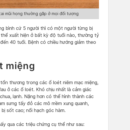
tai mũi họng thường gặp ở mọi đối tượng
ng bình cứ 5 người thì có một người từng bị
thể xuất hiện ở bất kỳ độ tuổi nào, thường tỷ
o đến 40 tuổi. Bệnh có chiều hướng giảm theo
ét miệng
c tổn thương trong các ổ loét niêm mạc miệng,
au ở các ổ loét. Khó chịu nhất là cảm giác
 chua, lạnh. Nặng hơn có thể hình thành các
, làm sưng tấy đỏ các mô mềm xung quanh,
 bị sốt cao; nổi hạch góc hàm.
hấy qua các triệu chứng cụ thể như sau: