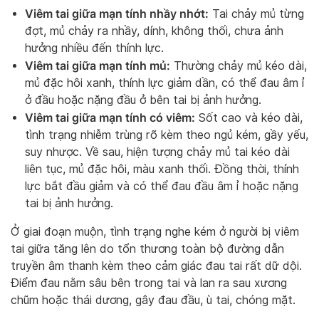
Viêm tai giữa mạn tính nhầy nhớt:
Tai chảy mủ từng
đợt, mủ chảy ra nhầy, dính, không thối, chưa ảnh
hưởng nhiều đến thính lực.
Viêm tai giữa mạn tính mủ:
Thường chảy mủ kéo dài,
mủ đặc hôi xanh, thính lực giảm dần, có thể đau âm ỉ
ở đầu hoặc nặng đầu ở bên tai bị ảnh hưởng.
Viêm tai giữa mạn tính có viêm:
Sốt cao và kéo dài,
tình trạng nhiễm trùng rõ kèm theo ngủ kém, gầy yếu,
suy nhược. Về sau, hiện tượng chảy mủ tai kéo dài
liên tục, mủ đặc hôi, màu xanh thối. Đồng thời, thính
lực bắt đầu giảm và có thể đau đầu âm ỉ hoặc nặng
tai bị ảnh hưởng.
Ở giai đoạn muộn, tình trạng nghe kém ở người bị viêm
tai giữa tăng lên do tổn thương toàn bộ đường dẫn
truyền âm thanh kèm theo cảm giác đau tai rất dữ dội.
Điểm đau nằm sâu bên trong tai và lan ra sau xương
chũm hoặc thái dương, gây đau đầu, ù tai, chóng mặt.