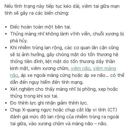
Nếu tình trạng này tiếp tục kéo dài, viêm tai giữa mạn
tính sẽ gây ra các biến chứng:
Điếc hoàn toàn một bên tai.
Thủng màng nhĩ không lành vĩnh viễn, chuỗi xương bị
phá hủy.
Khi nhiễm trùng lan rộng, các cơ quan lân cận cũng
sẽ bị ảnh hưởng, gây chóng mặt do tổn thương hệ
thống tiền đình, liệt mặt do tổn thương dây thần
kinh mặt, viêm xương chũm,
viêm não
,
viêm màng
não
, áp xe ngoài màng cứng hoặc áp xe não… có thể
dẫn đến nguy hiểm đến tính mạng.
Xét nghiệm cho thấy màng nhĩ bị phồng, xẹp hoặc
thủng trong khi soi tai.
Đo thính lực ghi nhận giảm thính lực.
Chụp X-quang ngực hoặc chụp cắt lớp vi tính (CT)
đánh giá mức độ lan rộng của nhiễm trùng ra ngoài
tai giữa, vào xương chũm và màng não – não.