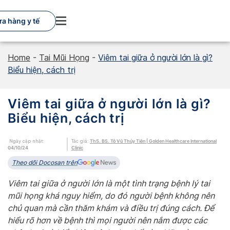
Skip
to
a hàng y tế
content
Home
-
Tai Mũi Họng
-
Viêm tai giữa ở người lớn là gì?
Biểu hiện, cách trị
Viêm tai giữa ở người lớn là gì?
Biểu hiện, cách trị
Ngày cập nhật:
Tác giả:
ThS. BS. Tô Vũ Thủy Tiên | Golden Healthcare International
04/10/24
Clinic
Theo dõi Docosan trên
Viêm tai giữa ở người lớn là một tình trạng bệnh lý tai
mũi họng khá nguy hiểm, do đó người bệnh không nên
chủ quan mà cần thăm khám và điều trị đúng cách. Để
hiểu rõ hơn về bệnh thì mọi người nên nắm được các