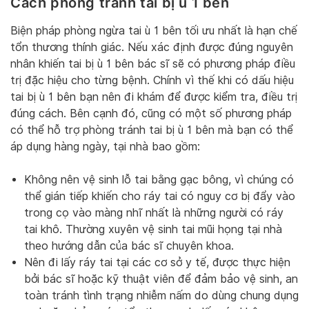
Cách phòng tránh tai bị ù 1 bên
Biện pháp phòng ngừa tai ù 1 bên tối ưu nhất là hạn chế
tổn thương thính giác. Nếu xác định được đúng nguyên
nhân khiến tai bị ù 1 bên bác sĩ sẽ có phương pháp điều
trị đặc hiệu cho từng bệnh. Chính vì thế khi có dấu hiệu
tai bị ù 1 bên bạn nên đi khám để được kiểm tra, điều trị
đúng cách. Bên cạnh đó, cũng có một số phương pháp
có thể hỗ trợ phòng tránh tai bị ù 1 bên mà bạn có thể
áp dụng hàng ngày, tại nhà bao gồm:
Không nên vệ sinh lỗ tai bằng gạc bông, vì chúng có
thể gián tiếp khiến cho ráy tai có nguy cơ bị đẩy vào
trong cọ vào màng nhĩ nhất là những người có ráy
tai khô. Thường xuyên vệ sinh tai mũi họng tại nhà
theo hướng dẫn của bác sĩ chuyên khoa.
Nên đi lấy ráy tai tại các cơ sở y tế, được thực hiện
bởi bác sĩ hoặc kỹ thuật viên để đảm bảo vệ sinh, an
toàn tránh tình trạng nhiễm nấm do dùng chung dụng