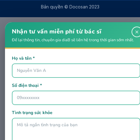
Bản quyền © Docosan 2023
Nhận tư vấn miễn phí từ bác sĩ
×
Để lại thông tin, chuyên gia diaB sẽ liên hệ trong thời gian sớm nhất.
Họ và tên *
Số điện thoại *
Tình trạng sức khỏe