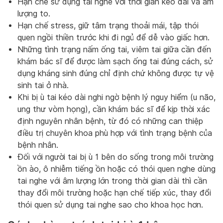
Hạn chế sử dụng tai nghe với thời gian kéo dài và âm
lượng to.
Hạn chế stress, giữ tâm trạng thoải mái, tập thói
quen ngồi thiền trước khi đi ngủ để dễ vào giấc hơn.
Những tình trạng nấm ống tai, viêm tai giữa cần đến
khám bác sĩ để được làm sạch ống tai đúng cách, sử
dụng kháng sinh đúng chỉ định chứ không được tự vệ
sinh tai ở nhà.
Khi bị ù tai kéo dài nghi ngờ bệnh lý nguy hiểm (u não,
ung thư vòm họng), cần khám bác sĩ để kịp thời xác
định nguyên nhân bệnh, từ đó có những can thiệp
điều trị chuyên khoa phù hợp với tình trạng bệnh của
bệnh nhân.
Đối với người tai bị ù 1 bên do sống trong môi trường
ồn ào, ô nhiễm tiếng ồn hoặc có thói quen nghe dùng
tai nghe với âm lượng lớn trong thời gian dài thì cần
thay đổi môi trường hoặc hạn chế tiếp xúc, thay đổi
thói quen sử dụng tai nghe sao cho khoa học hơn.