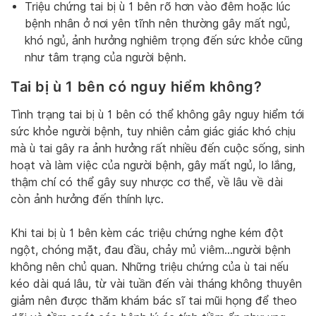
Triệu chứng tai bị ù 1 bên rõ hơn vào đêm hoặc lúc
bệnh nhân ở nơi yên tĩnh nên thường gây mất ngủ,
khó ngủ, ảnh hưởng nghiêm trọng đến sức khỏe cũng
như tâm trạng của người bệnh.
Tai bị ù 1 bên có nguy hiểm không?
Tình trạng tai bị ù 1 bên có thể không gây nguy hiểm tới
sức khỏe người bệnh, tuy nhiên cảm giác giác khó chịu
mà ù tai gây ra ảnh hưởng rất nhiều đến cuộc sống, sinh
hoạt và làm việc của người bệnh, gây mất ngủ, lo lắng,
thậm chí có thể gây suy nhược cơ thể, về lâu về dài
còn ảnh hưởng đến thính lực.
Khi tai bị ù 1 bên kèm các triệu chứng nghe kém đột
ngột, chóng mặt, đau đầu, chảy mủ viêm…người bệnh
không nên chủ quan. Những triệu chứng của ù tai nếu
kéo dài quá lâu, từ vài tuần đến vài tháng không thuyên
giảm nên được thăm khám bác sĩ tai mũi họng để theo