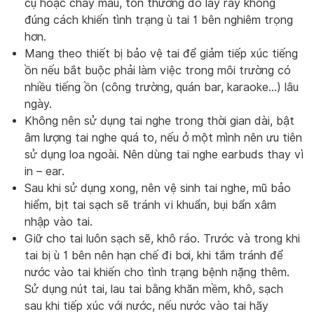
cụ hoặc chảy máu, tổn thương do lấy ráy không
đúng cách khiến tình trạng ù tai 1 bên nghiêm trọng
hơn.
Mang theo thiết bị bảo vệ tai để giảm tiếp xúc tiếng
ồn nếu bắt buộc phải làm việc trong môi trường có
nhiều tiếng ồn (công trường, quán bar, karaoke…) lâu
ngày.
Không nên sử dụng tai nghe trong thời gian dài, bật
âm lượng tai nghe quá to, nếu ở một mình nên ưu tiên
sử dụng loa ngoài. Nên dùng tai nghe earbuds thay vì
in – ear.
Sau khi sử dụng xong, nên vệ sinh tai nghe, mũ bảo
hiểm, bịt tai sạch sẽ tránh vi khuẩn, bụi bẩn xâm
nhập vào tai.
Giữ cho tai luôn sạch sẽ, khô ráo. Trước và trong khi
tai bị ù 1 bên nên hạn chế đi bơi, khi tắm tránh để
nước vào tai khiến cho tình trạng bệnh nặng thêm.
Sử dụng nút tai, lau tai bằng khăn mềm, khô, sạch
sau khi tiếp xúc với nước, nếu nước vào tai hãy