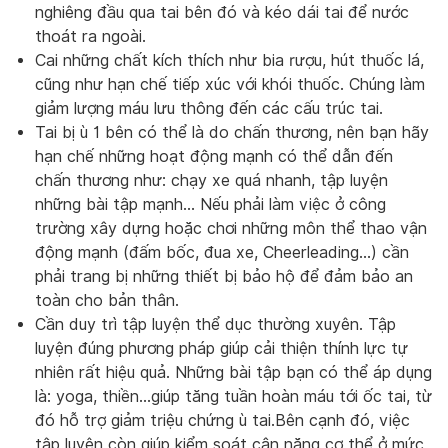
nghiêng đầu qua tai bên đó và kéo dái tai để nước
thoát ra ngoài.
Cai những chất kích thích như bia rượu, hút thuốc lá,
cũng như hạn chế tiếp xúc với khói thuốc. Chúng làm
giảm lượng máu lưu thông đến các cấu trúc tai.
Tai bị ù 1 bên có thể là do chấn thương, nên bạn hãy
hạn chế những hoạt động mạnh có thể dẫn đến
chấn thương như: chạy xe quá nhanh, tập luyện
những bài tập mạnh… Nếu phải làm việc ở công
trường xây dựng hoặc chơi những môn thể thao vận
động mạnh (đấm bốc, đua xe, Cheerleading…) cần
phải trang bị những thiết bị bảo hộ để đảm bảo an
toàn cho bản thân.
Cần duy trì tập luyện thể dục thường xuyên. Tập
luyện đúng phương pháp giúp cải thiện thính lực tự
nhiên rất hiệu quả. Những bài tập bạn có thể áp dụng
là: yoga, thiền…giúp tăng tuần hoàn máu tới ốc tai, từ
đó hỗ trợ giảm triệu chứng ù tai.Bên cạnh đó, việc
tập luyện còn giúp kiểm soát cân nặng cơ thể ở mức