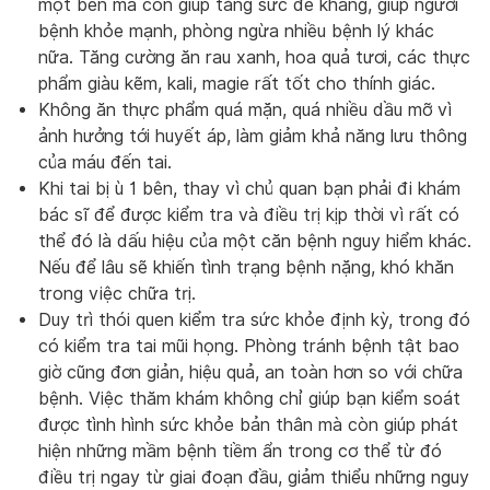
một bên mà còn giúp tăng sức đề kháng, giúp người
bệnh khỏe mạnh, phòng ngừa nhiều bệnh lý khác
nữa. Tăng cường ăn rau xanh, hoa quả tươi, các thực
phẩm giàu kẽm, kali, magie rất tốt cho thính giác.
Không ăn thực phẩm quá mặn, quá nhiều dầu mỡ vì
ảnh hưởng tới huyết áp, làm giảm khả năng lưu thông
của máu đến tai.
Khi tai bị ù 1 bên, thay vì chủ quan bạn phải đi khám
bác sĩ để được kiểm tra và điều trị kịp thời vì rất có
thể đó là dấu hiệu của một căn bệnh nguy hiểm khác.
Nếu để lâu sẽ khiến tình trạng bệnh nặng, khó khăn
trong việc chữa trị.
Duy trì thói quen kiểm tra sức khỏe định kỳ, trong đó
có kiểm tra tai mũi họng. Phòng tránh bệnh tật bao
giờ cũng đơn giản, hiệu quả, an toàn hơn so với chữa
bệnh. Việc thăm khám không chỉ giúp bạn kiểm soát
được tình hình sức khỏe bản thân mà còn giúp phát
hiện những mầm bệnh tiềm ẩn trong cơ thể từ đó
điều trị ngay từ giai đoạn đầu, giảm thiểu những nguy