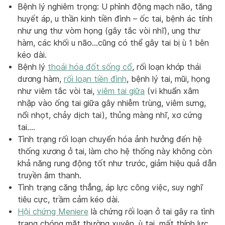
Bệnh lý nghiêm trọng: U phình động mạch não, tăng
huyết áp, u thần kinh tiền đình – ốc tai, bệnh ác tính
như ung thư vòm họng (gây tắc vòi nhĩ), ung thư
hàm, các khối u não…cũng có thể gây tai bị ù 1 bên
kéo dài.
Bệnh lý
thoái hóa đốt sống cổ
, rối loạn khớp thái
dương hàm,
rối loạn tiền đình
, bệnh lý tai, mũi, họng
như viêm tắc vòi tai,
viêm tai giữa
(vi khuẩn xâm
nhập vào ống tai giữa gây nhiễm trùng, viêm sưng,
nổi nhọt, chảy dịch tai), thủng màng nhĩ, xơ cứng
tai….
Tình trạng rối loạn chuyển hóa ảnh hưởng đến hệ
thống xương ở tai, làm cho hệ thống này không còn
khả năng rung động tốt như trước, giảm hiệu quả dẫn
truyền âm thanh.
Tình trạng căng thẳng, áp lực công việc, suy nghĩ
tiêu cực, trầm cảm kéo dài.
Hội chứng Meniere
là chứng rối loạn ở tai gây ra tình
trạng chóng mặt thường xuyên, ù tai, mất thính lực