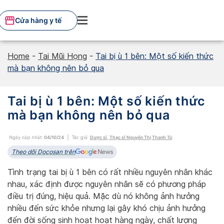
Skip
to
Cửa hàng y tế
content
Home
-
Tai Mũi Họng
-
Tai bị ù 1 bên: Một số kiến thức
mà bạn không nên bỏ qua
Tai bị ù 1 bên: Một số kiến thức
mà bạn không nên bỏ qua
Ngày cập nhật:
04/10/24
Tác giả:
Dược sĩ, Thạc sĩ Nguyễn Thị Thanh Tú
Theo dõi Docosan trên
Tình trạng tai bị ù 1 bên có rất nhiều nguyên nhân khác
nhau, xác định được nguyên nhân sẽ có phương pháp
điều trị đúng, hiệu quả. Mặc dù nó không ảnh hưởng
nhiều đến sức khỏe nhưng lại gây khó chịu ảnh hưởng
đến đời sống sinh hoạt hoạt hàng ngày, chất lượng