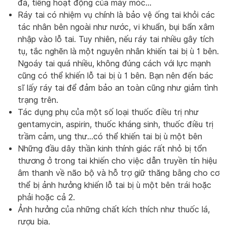
đá, tiếng hoạt động của máy móc…
Ráy tai có nhiệm vụ chính là bảo vệ ống tai khỏi các
tác nhân bên ngoài như nước, vi khuẩn, bụi bẩn xâm
nhập vào lỗ tai. Tuy nhiên, nếu ráy tai nhiều gây tích
tụ, tắc nghẽn là một nguyên nhân khiến tai bị ù 1 bên.
Ngoáy tai quá nhiều, không đúng cách với lực mạnh
cũng có thể khiến lỗ tai bị ù 1 bên. Bạn nên đến bác
sĩ lấy ráy tai để đảm bảo an toàn cũng như giảm tình
trạng trên.
Tác dụng phụ của một số loại thuốc điều trị như
gentamycin, aspirin, thuốc kháng sinh, thuốc điều trị
trầm cảm, ung thư…có thể khiến tai bị ù một bên
Những đầu dây thần kinh thính giác rất nhỏ bị tổn
thương ở trong tai khiến cho việc dẫn truyền tín hiệu
âm thanh về não bộ và hỗ trợ giữ thăng bằng cho cơ
thể bị ảnh hưởng khiến lỗ tai bị ù một bên trái hoặc
phải hoặc cả 2.
Ảnh hưởng của những chất kích thích như thuốc lá,
rượu bia.