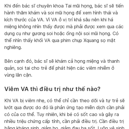
Khi đến bác sĩ chuyên khoa Tai mũi họng, bác sĩ sẽ tiến
hành thăm khám và soi mũi họng để xem hình thái và
kích thước của VA. Vì VA ở vị trí khá sâu nên khi há
miệng không nhìn thấy được mà phải được xem qua các
dụng cụ như gương soi hoặc ống nội soi mũi họng. Có
thể nhìn thấy khối VA qua phim chụp Xquang sọ mặt
nghiêng.
Bên cạnh đó, bác sĩ sẽ khám cả họng miệng và thanh
quản, soi tai cho trẻ để phát hiện các viêm nhiễm ở
vùng lân cận.
Viêm VA thì điều trị như thế nào?
Khi VA bị viêm nhẹ, có thể chỉ cần theo dõi và tự trẻ sẽ
lướt qua được do đó là phản ứng tạo miễn dịch cần phải
có của cơ thể. Tuy nhiên, khi bé có sốt cao và gây ra
nhiều triệu chứng cấp tính, cần phải điều trị. Cần điều trị
bằng kháng sinh, giảm ho, giảm đau hạ sốt. Luôn vệ sinh