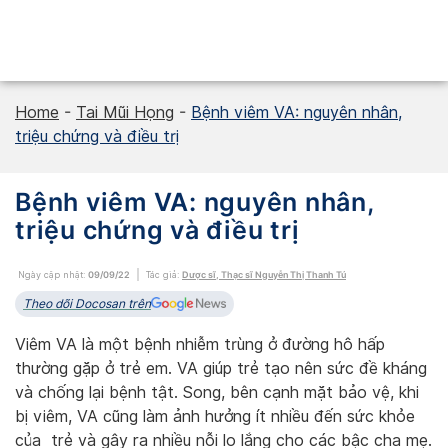
Skip
to
content
Home
-
Tai Mũi Họng
-
Bệnh viêm VA: nguyên nhân,
triệu chứng và điều trị
Bệnh viêm VA: nguyên nhân,
triệu chứng và điều trị
Ngày cập nhật:
09/09/22
Tác giả:
Dược sĩ, Thạc sĩ Nguyễn Thị Thanh Tú
Theo dõi Docosan trên
Viêm VA là một bệnh nhiễm trùng ở đường hô hấp
thường gặp ở trẻ em. VA giúp trẻ tạo nên sức đề kháng
và chống lại bệnh tật. Song, bên cạnh mặt bảo vệ, khi
bị viêm, VA cũng làm ảnh hưởng ít nhiều đến sức khỏe
của trẻ và gây ra nhiều nỗi lo lắng cho các bậc cha mẹ.