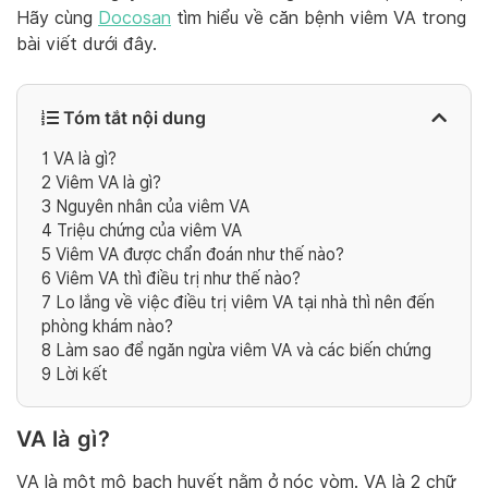
Hãy cùng
Docosan
tìm hiểu về căn bệnh viêm VA trong
bài viết dưới đây.
Tóm tắt nội dung
1
VA là gì?
2
Viêm VA là gì?
3
Nguyên nhân của viêm VA
4
Triệu chứng của viêm VA
5
Viêm VA được chẩn đoán như thế nào?
6
Viêm VA thì điều trị như thế nào?
7
Lo lắng về việc điều trị viêm VA tại nhà thì nên đến
phòng khám nào?
8
Làm sao để ngăn ngừa viêm VA và các biến chứng
9
Lời kết
VA là gì?
VA là một mô bạch huyết nằm ở nóc vòm. VA là 2 chữ