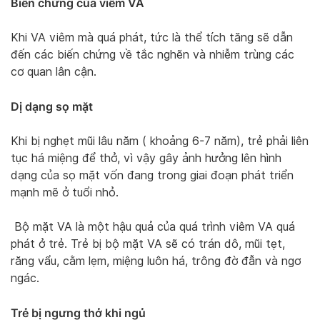
Biến chứng của viêm VA
Khi VA viêm mà quá phát, tức là thể tích tăng sẽ dẫn
đến các biến chứng về tắc nghẽn và nhiễm trùng các
cơ quan lân cận.
Dị dạng sọ mặt
Khi bị nghẹt mũi lâu năm ( khoảng 6-7 năm), trẻ phải liên
tục há miệng để thở, vì vậy gây ảnh hưởng lên hình
dạng của sọ mặt vốn đang trong giai đoạn phát triển
mạnh mẽ ở tuổi nhỏ.
Bộ mặt VA là một hậu quả của quá trình viêm VA quá
phát ở trẻ. Trẻ bị bộ mặt VA sẽ có trán dô, mũi tẹt,
răng vẩu, cằm lẹm, miệng luôn há, trông đờ đẫn và ngơ
ngác.
Trẻ bị ngưng thở khi ngủ