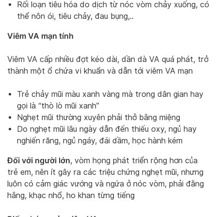
Rối loạn tiêu hóa do dịch từ nóc vòm chảy xuống, có
thể nôn ói, tiêu chảy, đau bụng,..
Viêm VA mạn tính
Viêm VA cấp nhiều đợt kéo dài, dần dà VA quá phát, trở
thành một ổ chứa vi khuẩn và dẫn tới viêm VA mạn
Trẻ chảy mũi màu xanh vàng mà trong dân gian hay
gọi là “thò lò mũi xanh”
Nghẹt mũi thường xuyên phải thở bằng miệng
Do nghẹt mũi lâu ngày dẫn đến thiếu oxy, ngủ hay
nghiến răng, ngủ ngáy, đái dầm, học hành kém
Đối với người lớn
, vòm họng phát triển rộng hơn của
trẻ em, nên ít gây ra các triệu chứng nghẹt mũi, nhưng
luôn có cảm giác vướng và ngứa ở nóc vòm, phải đằng
hắng, khạc nhổ, ho khan từng tiếng