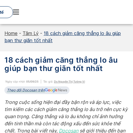
Skip
to
tế
content
Home
-
Tâm Lý
-
18 cách giảm căng thẳng lo âu giúp
bạn thư giãn tốt nhất
18 cách giảm căng thẳng lo âu
giúp bạn thư giãn tốt nhất
Ngày cập nhật:
05/09/25
Tác giả:
Ds Nguyễn Thị Tường Vi
Theo dõi Docosan trên
Trong cuộc sống hiện đại đầy bận rộn và áp lực, việc
tìm kiếm các cách giảm căng thẳng lo âu trở nên cực kỳ
quan trọng. Căng thẳng và lo âu không chỉ ảnh hưởng
đến tinh thần mà còn tác động xấu đến sức khỏe thể
chất. Trong bài viết này,
Docosan
sẽ giới thiệu đến bạn