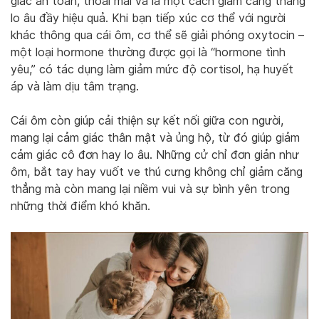
giác an toàn, thoải mái và là một cách giảm căng thẳng
lo âu đầy hiệu quả. Khi bạn tiếp xúc cơ thể với người
khác thông qua cái ôm, cơ thể sẽ giải phóng oxytocin –
một loại hormone thường được gọi là “hormone tình
yêu,” có tác dụng làm giảm mức độ cortisol, hạ huyết
áp và làm dịu tâm trạng.
Cái ôm còn giúp cải thiện sự kết nối giữa con người,
mang lại cảm giác thân mật và ủng hộ, từ đó giúp giảm
cảm giác cô đơn hay lo âu. Những cử chỉ đơn giản như
ôm, bắt tay hay vuốt ve thú cưng không chỉ giảm căng
thẳng mà còn mang lại niềm vui và sự bình yên trong
những thời điểm khó khăn.