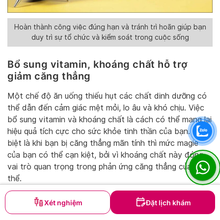
Hoàn thành công việc đúng hạn và tránh trì hoãn giúp bạn
duy trì sự tổ chức và kiểm soát trong cuộc sống
Bổ sung vitamin, khoáng chất hỗ trợ
giảm căng thẳng
Một chế độ ăn uống thiếu hụt các chất dinh dưỡng có
thể dẫn đến cảm giác mệt mỏi, lo âu và khó chịu. Việc
bổ sung vitamin và khoáng chất là cách có thể mang lại
hiệu quả tích cực cho sức khỏe tinh thần của bạn. Đặc
biệt là khi bạn bị căng thẳng mãn tính thì mức magie
của bạn có thể cạn kiệt, bởi vì khoáng chất này đóng
vai trò quan trọng trong phản ứng căng thẳng của cơ
thể.
Do đó, việc bổ sung magiê sẽ giúp cải thiện tình trạng
Xét nghiệm
Đặt lịch khám
căng thẳng hiệu quả. Ngoài ra, một số vitamin khoáng