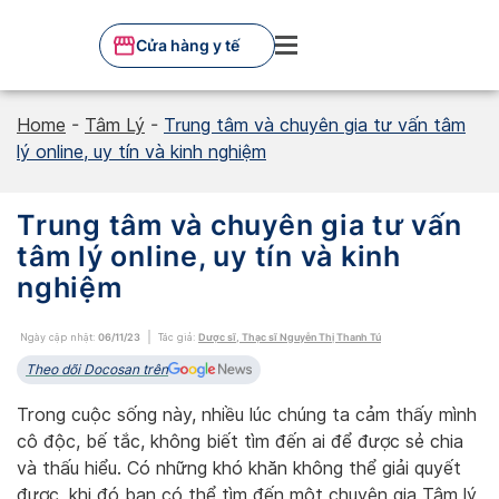
Skip
to
Cửa hàng y tế
content
Home
-
Tâm Lý
-
Trung tâm và chuyên gia tư vấn tâm
lý online, uy tín và kinh nghiệm
Trung tâm và chuyên gia tư vấn
tâm lý online, uy tín và kinh
nghiệm
Ngày cập nhật:
06/11/23
Tác giả:
Dược sĩ, Thạc sĩ Nguyễn Thị Thanh Tú
Theo dõi Docosan trên
Trong cuộc sống này, nhiều lúc chúng ta cảm thấy mình
cô độc, bế tắc, không biết tìm đến ai để được sẻ chia
và thấu hiểu. Có những khó khăn không thể giải quyết
được, khi đó bạn có thể tìm đến một chuyên gia Tâm lý