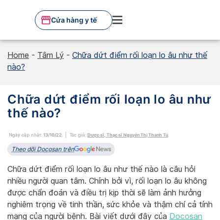
Skip
to
Cửa hàng y tế
content
Home
-
Tâm Lý
-
Chữa dứt điểm rối loạn lo âu như thế
nào?
Chữa dứt điểm rối loạn lo âu như
thế nào?
Ngày cập nhật:
13/10/22
Tác giả:
Dược sĩ, Thạc sĩ Nguyễn Thị Thanh Tú
Theo dõi Docosan trên
Chữa dứt điểm rối loạn lo âu như thế nào là câu hỏi
nhiều người quan tâm. Chính bởi vì, rối loạn lo âu không
được chẩn đoán và điều trị kịp thời sẽ làm ảnh hưởng
nghiêm trọng về tinh thần, sức khỏe và thậm chí cả tính
mạng của người bệnh. Bài viết dưới đây của
Docosan