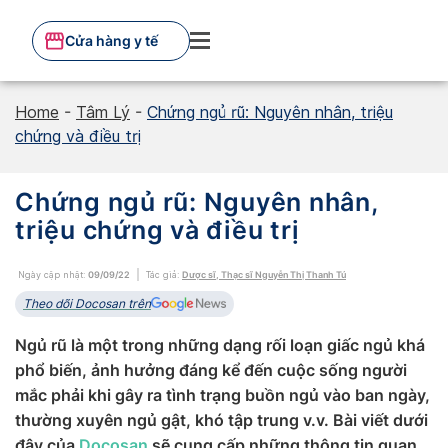
Skip
to
Cửa hàng y tế
content
Home
-
Tâm Lý
-
Chứng ngủ rũ: Nguyên nhân, triệu
chứng và điều trị
Chứng ngủ rũ: Nguyên nhân,
triệu chứng và điều trị
Ngày cập nhật:
09/09/22
Tác giả:
Dược sĩ, Thạc sĩ Nguyễn Thị Thanh Tú
Theo dõi Docosan trên
Ngủ rũ là một trong những dạng rối loạn giấc ngủ khá
phổ biến, ảnh hưởng đáng kể đến cuộc sống người
mắc phải khi gây ra tình trạng buồn ngủ vào ban ngày,
thường xuyên ngủ gật, khó tập trung v.v. Bài viết dưới
đây của
Docosan
sẽ cung cấp những thông tin quan