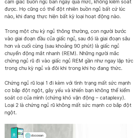
cảm giác buồn ngủ ban ngày quá mức, không kiểm soát
được. Họ cũng có thể đột nhiên buồn ngủ bất cứ lúc
nào, khi đang thực hiện bất kỳ loại hoạt động nào.
Trong một chu kỳ ngủ thông thường, con người bước
vào giai đoạn đầu của giấc ngủ, sau đó là giai đoạn sâu
hơn và cuối cùng (sau khoảng 90 phút) là giấc ngủ
chuyển động mắt nhanh (REM). Những người mắc
chứng ngủ rũ đi vào giấc ngủ REM gần như ngay lập tức
trong chu kỳ ngủ và đôi khi trong khi họ đang thức.
Chứng ngủ rũ loại 1 đi kèm với tình trạng mất sức mạnh
cơ bắp đột ngột, gây yếu và khiến bạn không thể kiểm
soát cơ của mình (chứng khó vận động – cataplexy).
Loại 2 là chứng ngủ rũ không mất sức mạnh cơ bắp đột
ngột.