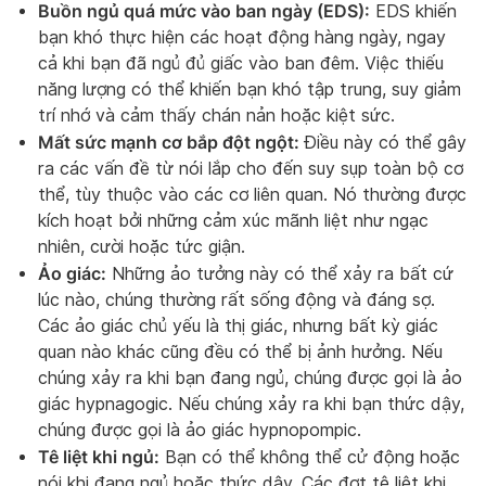
Buồn ngủ quá mức vào ban ngày (EDS):
EDS khiến
bạn khó thực hiện các hoạt động hàng ngày, ngay
cả khi bạn đã ngủ đủ giấc vào ban đêm. Việc thiếu
năng lượng có thể khiến bạn khó tập trung, suy giảm
trí nhớ và cảm thấy chán nản hoặc kiệt sức.
Mất sức mạnh cơ bắp đột ngột:
Điều này có thể gây
ra các vấn đề từ nói lắp cho đến suy sụp toàn bộ cơ
thể, tùy thuộc vào các cơ liên quan. Nó thường được
kích hoạt bởi những cảm xúc mãnh liệt như ngạc
nhiên, cười hoặc tức giận.
Ảo giác:
Những ảo tưởng này có thể xảy ra bất cứ
lúc nào, chúng thường rất sống động và đáng sợ.
Các ảo giác chủ yếu là thị giác, nhưng bất kỳ giác
quan nào khác cũng đều có thể bị ảnh hưởng. Nếu
chúng xảy ra khi bạn đang ngủ, chúng được gọi là ảo
giác hypnagogic. Nếu chúng xảy ra khi bạn thức dậy,
chúng được gọi là ảo giác hypnopompic.
Tê liệt khi ngủ:
Bạn có thể không thể cử động hoặc
nói khi đang ngủ hoặc thức dậy. Các đợt tê liệt khi