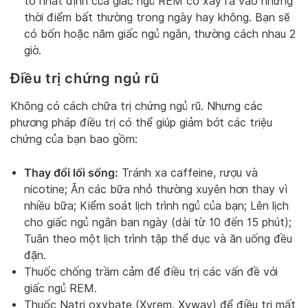
tố nhất định của giấc ngủ REM có xảy ra vào những
thời điểm bất thường trong ngày hay không. Bạn sẽ
có bốn hoặc năm giấc ngủ ngắn, thường cách nhau 2
giờ.
Điều trị chứng ngủ rũ
Không có cách chữa trị chứng ngủ rũ. Nhưng các
phương pháp điều trị có thể giúp giảm bớt các triệu
chứng của bạn bao gồm:
Thay đổi lối sống:
Tránh xa caffeine, rượu và
nicotine; Ăn các bữa nhỏ thường xuyên hơn thay vì
nhiều bữa; Kiểm soát lịch trình ngủ của bạn; Lên lịch
cho giấc ngủ ngắn ban ngày (dài từ 10 đến 15 phút);
Tuân theo một lịch trình tập thể dục và ăn uống đều
đặn.
Thuốc chống trầm cảm để điều trị các vấn đề với
giấc ngủ REM.
Thuốc Natri oxybate (Xyrem, Xywav) để điều trị mất