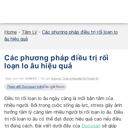
Skip
to
content
Home
-
Tâm Lý
-
Các phương pháp điều trị rối loạn lo
âu hiệu quả
Các phương pháp điều trị rối
loạn lo âu hiệu quả
Ngày cập nhật:
15/08/24
Tác giả:
Dược sĩ, Thạc sĩ Nguyễn Thị Thanh Tú
Theo dõi Docosan trên
Điều trị rối loạn lo âu ngày càng là mối bận tâm của
nhiều người. Bởi trong cuộc sống áp lực, stress gây ảnh
hưởng tâm lý càng làm nhiều người bị rối loạn lo âu. Điều
trị rối loạn lo âu có thể đạt được hiệu quả cao nếu điều
trị đúng cách. Bài viết dưới đây của
Docosan
sẽ giúp