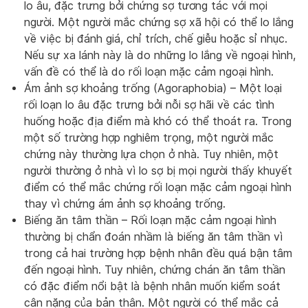
lo âu, đặc trưng bởi chứng sợ tương tác với mọi
người. Một người mắc chứng sợ xã hội có thể lo lắng
về việc bị đánh giá, chỉ trích, chế giễu hoặc sỉ nhục.
Nếu sự xa lánh này là do những lo lắng về ngoại hình,
vấn đề có thể là do rối loạn mặc cảm ngoại hình.
Ám ảnh sợ khoảng trống (Agoraphobia) – Một loại
rối loạn lo âu đặc trưng bởi nỗi sợ hãi về các tình
huống hoặc địa điểm mà khó có thể thoát ra. Trong
một số trường hợp nghiêm trọng, một người mắc
chứng này thường lựa chọn ở nhà. Tuy nhiên, một
người thường ở nhà vì lo sợ bị mọi người thấy khuyết
điểm có thể mắc chứng rối loạn mặc cảm ngoại hình
thay vì chứng ám ảnh sợ khoảng trống.
Biếng ăn tâm thần – Rối loạn mặc cảm ngoại hình
thường bị chẩn đoán nhầm là biếng ăn tâm thần vì
trong cả hai trường hợp bệnh nhân đều quá bận tâm
đến ngoại hình. Tuy nhiên, chứng chán ăn tâm thần
có đặc điểm nổi bật là bệnh nhân muốn kiểm soát
cân nặng của bản thân. Một người có thể mắc cả