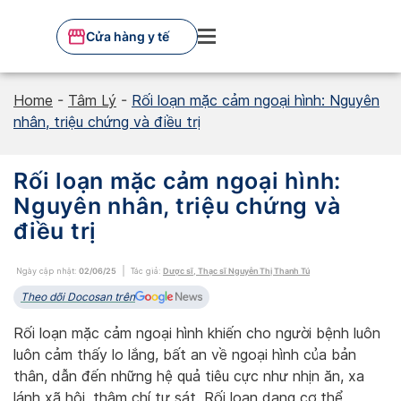
Skip
to
Cửa hàng y tế
content
Home
-
Tâm Lý
-
Rối loạn mặc cảm ngoại hình: Nguyên
nhân, triệu chứng và điều trị
Rối loạn mặc cảm ngoại hình:
Nguyên nhân, triệu chứng và
điều trị
Ngày cập nhật:
02/06/25
Tác giả:
Dược sĩ, Thạc sĩ Nguyễn Thị Thanh Tú
Theo dõi Docosan trên
Rối loạn mặc cảm ngoại hình khiến cho người bệnh luôn
luôn cảm thấy lo lắng, bất an về ngoại hình của bản
thân, dẫn đến những hệ quả tiêu cực như nhịn ăn, xa
lánh xã hội, thậm chí tự sát. Rối loạn dạng cơ thể