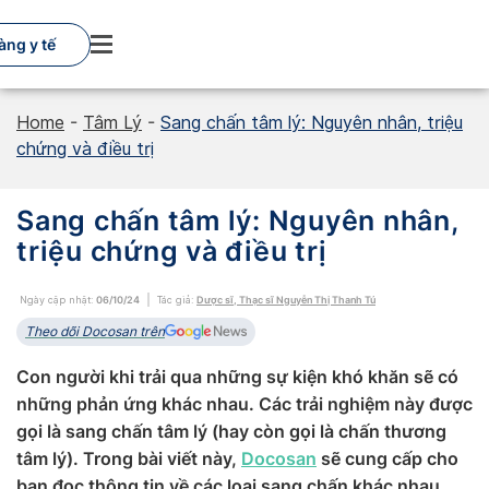
Skip
to
àng y tế
content
Home
-
Tâm Lý
-
Sang chấn tâm lý: Nguyên nhân, triệu
chứng và điều trị
Sang chấn tâm lý: Nguyên nhân,
triệu chứng và điều trị
Ngày cập nhật:
06/10/24
Tác giả:
Dược sĩ, Thạc sĩ Nguyễn Thị Thanh Tú
Theo dõi Docosan trên
Con người khi trải qua những sự kiện khó khăn sẽ có
những phản ứng khác nhau. Các trải nghiệm này được
gọi là sang chấn tâm lý (hay còn gọi là chấn thương
tâm lý). Trong bài viết này,
Docosan
sẽ cung cấp cho
bạn đọc thông tin về các loại sang chấn khác nhau,