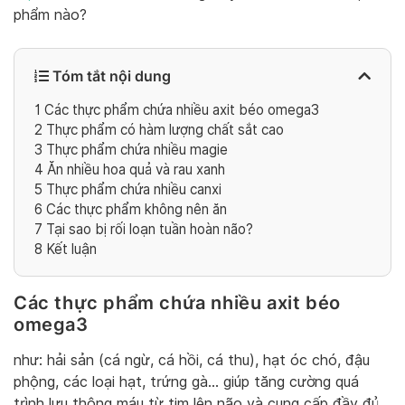
phẩm nào?
Tóm tắt nội dung
1
Các thực phẩm chứa nhiều axit béo omega3
2
Thực phẩm có hàm lượng chất sắt cao
3
Thực phẩm chứa nhiều magie
4
Ăn nhiều hoa quả và rau xanh
5
Thực phẩm chứa nhiều canxi
6
Các thực phẩm không nên ăn
7
Tại sao bị rối loạn tuần hoàn não?
8
Kết luận
Các thực phẩm chứa nhiều axit béo
omega3
như: hải sản (cá ngừ, cá hồi, cá thu), hạt óc chó, đậu
phộng, các loại hạt, trứng gà… giúp tăng cường quá
trình lưu thông máu từ tim lên não và cung cấp đầy đủ