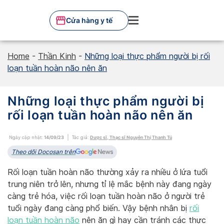
Skip
to
Cửa hàng y tế
content
Home
-
Thần Kinh
-
Những loại thực phẩm người bị rối
loạn tuần hoàn não nên ăn
Những loại thực phẩm người bị
rối loạn tuần hoàn não nên ăn
Ngày cập nhật:
14/09/23
Tác giả:
Dược sĩ, Thạc sĩ Nguyễn Thị Thanh Tú
Theo dõi Docosan trên
Rối loạn tuần hoàn não thường xảy ra nhiều ở lứa tuổi
trung niên trở lên, nhưng tỉ lệ mắc bệnh này đang ngày
càng trẻ hóa, việc rối loạn tuần hoàn não ở người trẻ
tuổi ngày đang càng phổ biến. Vậy bệnh nhân bị
rối
loạn tuần hoàn não
nên ăn gì hay cần tránh các thực