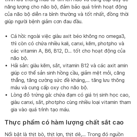
năng lượng cho não bộ, đảm bảo quá trình hoạt động
của não bộ diễn ra bình thường và tốt nhất, đồng thời
giúp người bệnh giảm cơn đau đầu.
Cá hồi: ngoài việc giàu axit béo không no omega3,
thì còn có chứa nhiều kali, canxi, kẽm, photpho và
các vitamin A, B6, B12, D… tốt cho hoạt động của
não bộ.
Hải sản: giàu kẽm, sắt, vitamin B12 và các axit amin
giúp cơ thể sản sinh hồng cầu, giảm mệt mỏi, căng
thẳng, tăng cường sức đề kháng,… tăng lưu thông
máu và cung cấp oxy cho não bộ.
Lòng đỏ trứng gà: chứa đạm có giá trị sinh học cao,
giàu canxi, sắt, photpho cùng nhiều loại vitamin tham
gia vào quá trình tạo máu.
Thực phẩm có hàm lượng chất sắt cao
Nổi bật là thịt bò, thịt lợn, thịt dê,… Trong đó nguồn